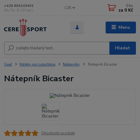
0
ks
+420 604143401
CZK
za
0 Kč
(Po-Pá, 8-18 hod.)
Menu
Hledat
Úvod
Potřeby pro lukostřelce
Nátepníky
Nátepník Bicaster
Nátepník Bicaster
Ohodnotit produkt