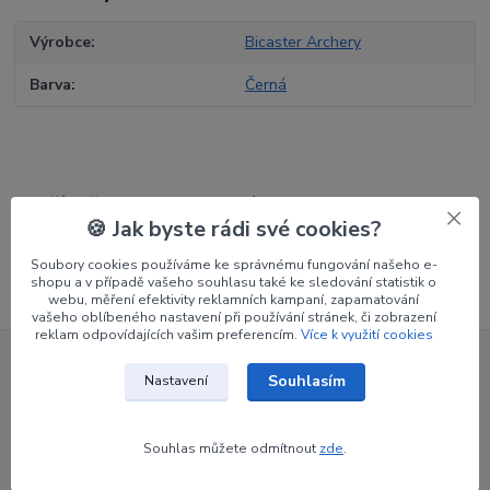
Výrobce
Bicaster Archery
Barva
Černá
Zboží zařazeno v kategoriích
🍪 Jak byste rádi své cookies?
Nátepníky
Soubory cookies používáme ke správnému fungování našeho e-
shopu a v případě vašeho souhlasu také ke sledování statistik o
webu, měření efektivity reklamních kampaní, zapamatování
vašeho oblíbeného nastavení při používání stránek, či zobrazení
reklam odpovídajících vašim preferencím.
Více k využití cookies
Nepropásněte novinky, akce a
Souhlasím
Nastavení
slevy!
Souhlas můžete odmítnout
zde
.
Přihlásit se