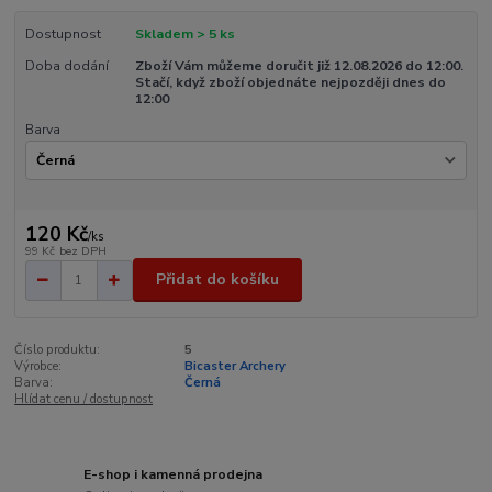
Dostupnost
Skladem > 5 ks
Doba dodání
Zboží Vám můžeme doručit již 12.08.2026 do 12:00.
Stačí, když zboží objednáte nejpozději dnes do
12:00
Barva
120 Kč
/
ks
99 Kč
bez DPH
Přidat do košíku
Číslo produktu:
5
Výrobce:
Bicaster Archery
Barva:
Černá
Hlídat cenu / dostupnost
E-shop i kamenná prodejna