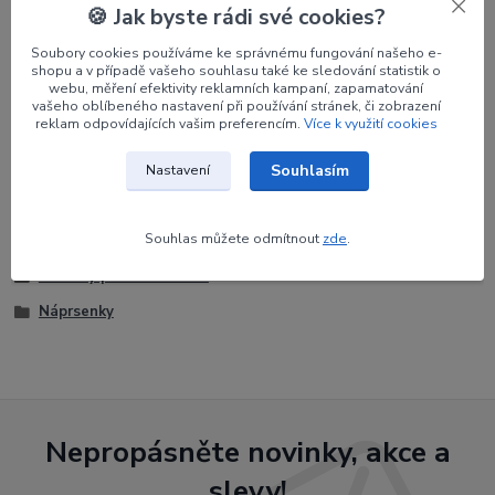
🍪 Jak byste rádi své cookies?
Výrobce
Easton
Soubory cookies používáme ke správnému fungování našeho e-
shopu a v případě vašeho souhlasu také ke sledování statistik o
Orientace
RH
webu, měření efektivity reklamních kampaní, zapamatování
vašeho oblíbeného nastavení při používání stránek, či zobrazení
Velikost
XXL
reklam odpovídajících vašim preferencím.
Více k využití cookies
Souhlasím
Nastavení
Zboží zařazeno v kategoriích
Souhlas můžete odmítnout
zde
.
Potřeby pro lukostřelce
Náprsenky
Nepropásněte novinky, akce a
slevy!