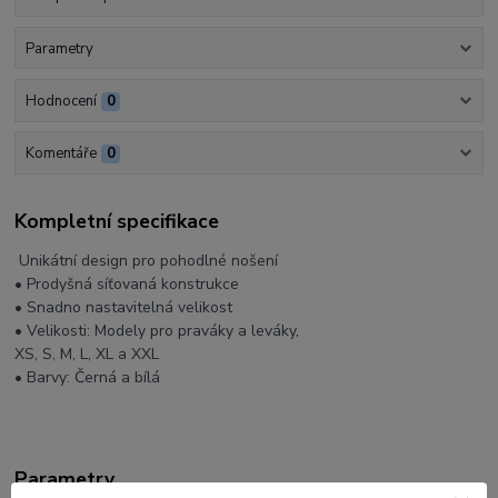
Parametry
Hodnocení
0
Komentáře
0
Kompletní specifikace
Unikátní design pro pohodlné nošení
• Prodyšná síťovaná konstrukce
• Snadno nastavitelná velikost
• Velikosti: Modely pro praváky a leváky,
XS, S, M, L, XL a XXL
• Barvy: Černá a bílá
Parametry