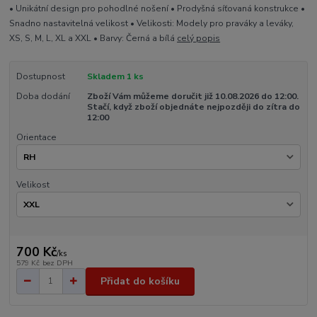
• Unikátní design pro pohodlné nošení • Prodyšná síťovaná konstrukce •
Snadno nastavitelná velikost • Velikosti: Modely pro praváky a leváky,
XS, S, M, L, XL a XXL • Barvy: Černá a bílá
celý popis
Dostupnost
Skladem 1 ks
Doba dodání
Zboží Vám můžeme doručit již 10.08.2026 do 12:00.
Stačí, když zboží objednáte nejpozději do zítra do
12:00
Orientace
Velikost
700 Kč
/
ks
579 Kč
bez DPH
Přidat do košíku