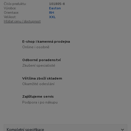
Číslo produktu:
101805-6
Výrobce:
Easton
Orientace:
RH
Velikost:
XXL
Hlídat cenu / dostupnost
E-shop i kamenná prodejna
Online i osobně
Odborné poradenství
Zkušení specialisté
Většina zboží skladem
Okamžité odeslání
Zajišťujeme servis
Podpora i po nákupu
Kompletní specifikace