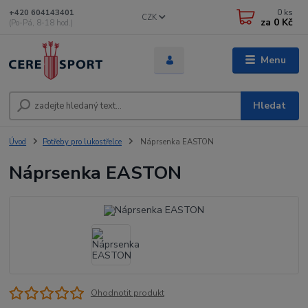
0
ks
+420 604143401
CZK
za
0 Kč
(Po-Pá, 8-18 hod.)
Menu
Hledat
Úvod
Potřeby pro lukostřelce
Náprsenka EASTON
Náprsenka EASTON
Ohodnotit produkt