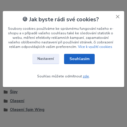
Parametry
🍪 Jak byste rádi své cookies?
Výrobce
JET6
Soubory cookies používáme ke správnému fungování našeho e-
shopu a v případě vašeho souhlasu také ke sledování statistik o
webu, měření efektivity reklamních kampaní, zapamatování
Orientace
LH
vašeho oblíbeného nastavení při používání stránek, či zobrazení
reklam odpovídajících vašim preferencím.
Více k využití cookies
Barva
bílá
Souhlasím
Nastavení
Souhlas můžete odmítnout
zde
.
Zboží zařazeno v kategoriích
Šípy
Olepení
Olepení Spin Wing