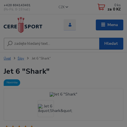
0
ks
+420 604143401
CZK
za
0 Kč
(Po-Pá, 8-18 hod.)
Menu
Hledat
Úvod
Šípy
Jet 6 "Shark"
Jet 6 "Shark"
Novinka