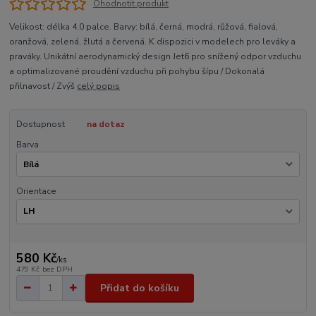
Ohodnotit produkt
Velikost: délka 4,0 palce. Barvy: bílá, černá, modrá, růžová, fialová,
oranžová, zelená, žlutá a červená. K dispozici v modelech pro leváky a
praváky. Unikátní aerodynamický design Jet6 pro snížený odpor vzduchu
a optimalizované proudění vzduchu při pohybu šípu / Dokonalá
přilnavost / Zvýš
celý popis
Dostupnost
na dotaz
Barva
Orientace
580 Kč
/
ks
479 Kč
bez DPH
Přidat do košíku