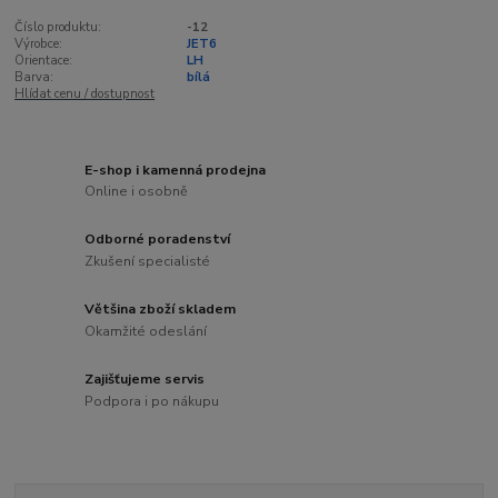
Číslo produktu:
-12
Výrobce:
JET6
Orientace:
LH
Barva:
bílá
Hlídat cenu / dostupnost
E-shop i kamenná prodejna
Online i osobně
Odborné poradenství
Zkušení specialisté
Většina zboží skladem
Okamžité odeslání
Zajišťujeme servis
Podpora i po nákupu