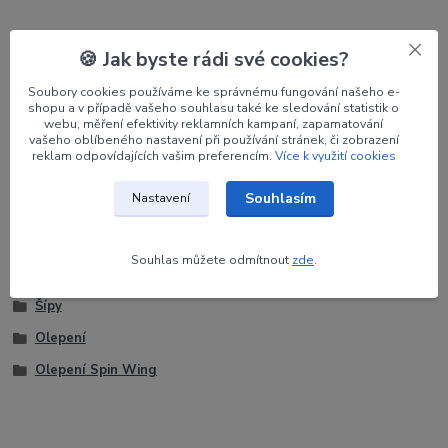
Parametry
🍪 Jak byste rádi své cookies?
Výrobce
JET6
Soubory cookies používáme ke správnému fungování našeho e-
shopu a v případě vašeho souhlasu také ke sledování statistik o
Orientace
LH
webu, měření efektivity reklamních kampaní, zapamatování
vašeho oblíbeného nastavení při používání stránek, či zobrazení
reklam odpovídajících vašim preferencím.
Více k využití cookies
Barva
Oranžová
Souhlasím
Nastavení
Souhlas můžete odmítnout
zde
.
Zboží zařazeno v kategoriích
Šípy
Olepení
Olepení Spin Wing