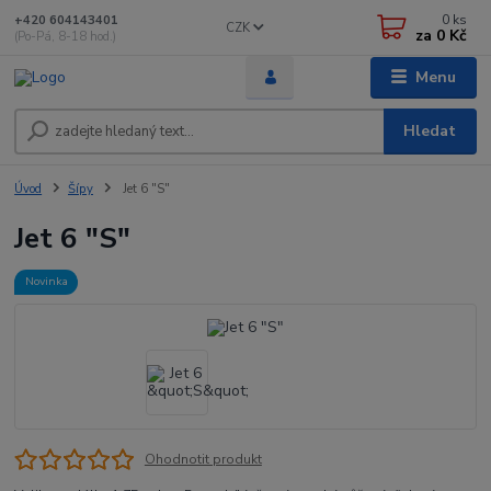
0
ks
+420 604143401
CZK
za
0 Kč
(Po-Pá, 8-18 hod.)
Menu
Hledat
Úvod
Šípy
Jet 6 "S"
Jet 6 "S"
Novinka
Ohodnotit produkt