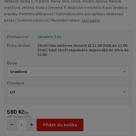
Velikost: délka 1,75 palce. Barvy: bílá, černá, modrá, růžová, fialová,
oranžová, zelená, žlutá a červená. K dispozici v modelech pro leváky a
praváky. Perfektní přilnavost / Optimalizováno pro aplikaci obalovací
pásky / Zvýšená odolnost / Normální rotace.
celý popis
Dostupnost
Skladem 1 ks
Doba dodání
Zboží Vám můžeme doručit již 11.08.2026 do 12:00.
Stačí, když zboží objednáte nejpozději do zítra do
12:00
Barva
Orientace
580 Kč
/
ks
479 Kč
bez DPH
Přidat do košíku