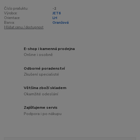
Číslo produktu:
-2
Výrobce:
JET6
Orientace:
LH
Barva:
Oranžová
Hlídat cenu / dostupnost
E-shop i kamenná prodejna
Online i osobně
Odborné poradenství
Zkušení specialisté
Většina zboží skladem
Okamžité odeslání
Zajišťujeme servis
Podpora i po nákupu