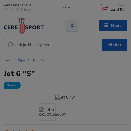
0
ks
+420 604143401
CZK
za
0 Kč
(Po-Pá, 8-18 hod.)
Menu
Hledat
Úvod
Šípy
Jet 6 "S"
Jet 6 "S"
Novinka