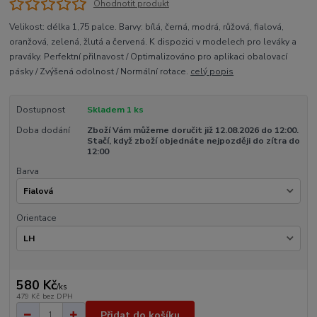
Ohodnotit produkt
Velikost: délka 1,75 palce. Barvy: bílá, černá, modrá, růžová, fialová,
oranžová, zelená, žlutá a červená. K dispozici v modelech pro leváky a
praváky. Perfektní přilnavost / Optimalizováno pro aplikaci obalovací
pásky / Zvýšená odolnost / Normální rotace.
celý popis
Dostupnost
Skladem 1 ks
Doba dodání
Zboží Vám můžeme doručit již 12.08.2026 do 12:00.
Stačí, když zboží objednáte nejpozději do zítra do
12:00
Barva
Orientace
580 Kč
/
ks
479 Kč
bez DPH
Přidat do košíku