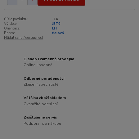
Číslo produktu:
-16
Výrobce:
JET6
Orientace:
LH
Barva:
fialová
Hlídat cenu / dostupnost
E-shop i kamenná prodejna
Online i osobně
Odborné poradenství
Zkušení specialisté
Většina zboží skladem
Okamžité odeslání
Zajišťujeme servis
Podpora i po nákupu