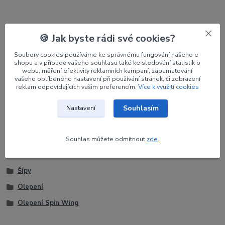
Parametry
🍪 Jak byste rádi své cookies?
Soubory cookies používáme ke správnému fungování našeho e-
Výrobce
JET6
shopu a v případě vašeho souhlasu také ke sledování statistik o
webu, měření efektivity reklamních kampaní, zapamatování
Orientace
LH
vašeho oblíbeného nastavení při používání stránek, či zobrazení
reklam odpovídajících vašim preferencím.
Více k využití cookies
Barva
fialová
Souhlasím
Nastavení
Souhlas můžete odmítnout
zde
.
Zboží zařazeno v kategoriích
Šípy
Olepení
Olepení Spin Wing