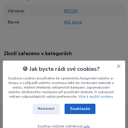
Výrobce
BEITER
Barva
#61 černá
Zboží zařazeno v kategoriích
Šípy
🍪 Jak byste rádi své cookies?
Končíky
Soubory cookies používáme ke správnému fungování našeho e-
Končíky zasunovací
shopu a v případě vašeho souhlasu také ke sledování statistik o
webu, měření efektivity reklamních kampaní, zapamatování
vašeho oblíbeného nastavení při používání stránek, či zobrazení
reklam odpovídajících vašim preferencím.
Více k využití cookies
Souhlasím
Nastavení
Nepropásněte novinky, akce a
Souhlas můžete odmítnout
zde
.