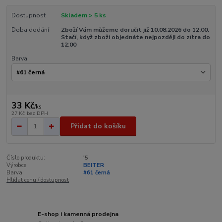
Dostupnost
Skladem > 5 ks
Doba dodání
Zboží Vám můžeme doručit již 10.08.2026 do 12:00.
Stačí, když zboží objednáte nejpozději do zítra do
12:00
Barva
33 Kč
/
ks
27 Kč
bez DPH
Přidat do košíku
Číslo produktu:
'5
Výrobce:
BEITER
Barva:
#61 černá
Hlídat cenu / dostupnost
E-shop i kamenná prodejna