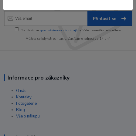
slevy!
Přihlásit se
Souhlasím se
zpracováním osobních údajů
za účelem rozesílky newsletteru.
Můžete se kdykoli odhlásit. Zasíláme jednou za 14 dní.
Informace pro zákazníky
O nás
Kontakty
Fotogalerie
Blog
Vše o nákupu