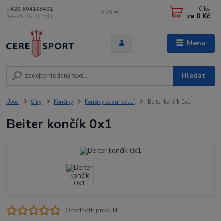
0
ks
+420 604143401
CZK
za
0 Kč
(Po-Pá, 8-18 hod.)
Menu
Hledat
Úvod
Šípy
Končíky
Končíky zasunovací
Beiter končík 0x1
Beiter končík 0x1
Ohodnotit produkt