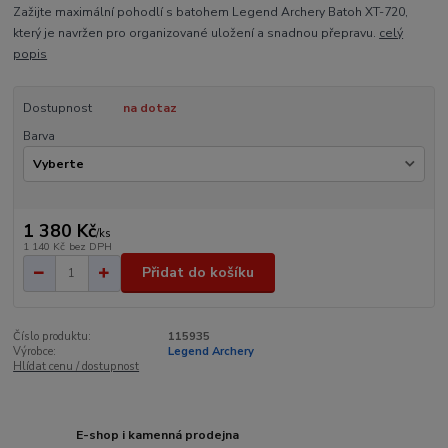
Zažijte maximální pohodlí s batohem Legend Archery Batoh XT-720,
který je navržen pro organizované uložení a snadnou přepravu.
celý
popis
Dostupnost
na dotaz
Barva
1 380 Kč
/
ks
1 140 Kč
bez DPH
Přidat do košíku
Číslo produktu:
115935
Výrobce:
Legend Archery
Hlídat cenu / dostupnost
E-shop i kamenná prodejna