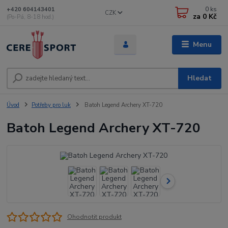
0
ks
+420 604143401
CZK
za
0 Kč
(Po-Pá, 8-18 hod.)
Menu
Hledat
Úvod
Potřeby pro luk
Batoh Legend Archery XT-720
Batoh Legend Archery XT-720
Ohodnotit produkt