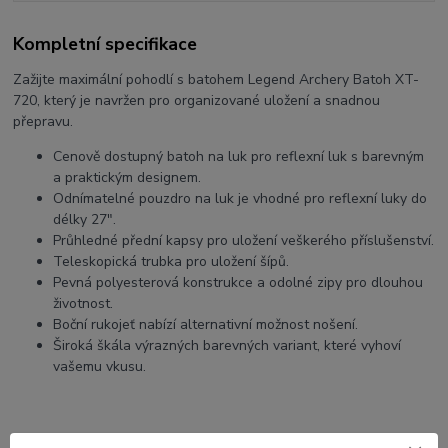
Kompletní specifikace
Zažijte maximální pohodlí s batohem Legend Archery Batoh XT-
720, který je navržen pro organizované uložení a snadnou
přepravu.
Cenově dostupný batoh na luk pro reflexní luk s barevným
a praktickým designem.
Odnímatelné pouzdro na luk je vhodné pro reflexní luky do
délky 27".
Průhledné přední kapsy pro uložení veškerého příslušenství.
Teleskopická trubka pro uložení šípů.
Pevná polyesterová konstrukce a odolné zipy pro dlouhou
životnost.
Boční rukojeť nabízí alternativní možnost nošení.
Široká škála výrazných barevných variant, které vyhoví
vašemu vkusu.
Původ zboží