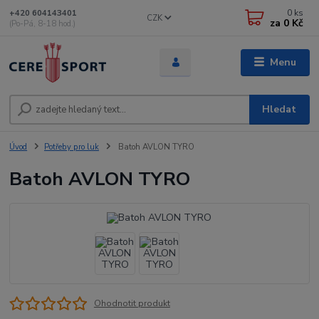
0
ks
+420 604143401
CZK
za
0 Kč
(Po-Pá, 8-18 hod.)
Menu
Hledat
Úvod
Potřeby pro luk
Batoh AVLON TYRO
Batoh AVLON TYRO
Ohodnotit produkt