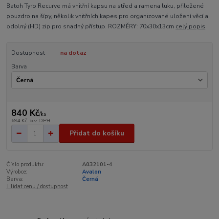
Batoh Tyro Recurve má vnitřní kapsu na střed a ramena luku, přiložené
pouzdro na šípy, několik vnitřních kapes pro organizované uložení věcí a
odolný (HD) zip pro snadný přístup. ROZMĚRY: 70x30x13cm
celý popis
Dostupnost
na dotaz
Barva
840 Kč
/
ks
694 Kč
bez DPH
Přidat do košíku
Číslo produktu:
A032101-4
Výrobce:
Avalon
Barva:
Černá
Hlídat cenu / dostupnost