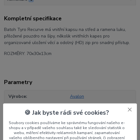
Kompletní specifikace
Batoh Tyro Recurve má vnitřní kapsu na střed a ramena luku,
přiložené pouzdro na šípy, několik vnitřních kapes pro
organizované uložení věcí a odolný (HD) zip pro snadný přístup.
ROZMĚRY: 70x30x13cm
Parametry
Výrobce
Avalon
Barva
Černá
🍪 Jak byste rádi své cookies?
Soubory cookies používáme ke správnému fungování našeho e-
shopu a v případě vašeho souhlasu také ke sledování statistik o
webu, měření efektivity reklamních kampaní, zapamatování
vašeho oblíbeného nastavení při používání stránek, či zobrazení