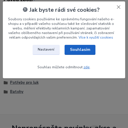
🍪 Jak byste rádi své cookies?
Parametry
Soubory cookies používáme ke správnému fungování našeho e-
shopu a v případě vašeho souhlasu také ke sledování statistik o
webu, měření efektivity reklamních kampaní, zapamatování
Výrobce
Avalon
vašeho oblíbeného nastavení při používání stránek, či zobrazení
reklam odpovídajících vašim preferencím.
Více k využití cookies
Barva
Černá
Souhlasím
Nastavení
Souhlas můžete odmítnout
zde
.
Zboží zařazeno v kategoriích
Potřeby pro luk
Batohy