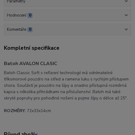
Parametry
Hodnocení
0
Komentáře
0
Kompletní specifikace
Batoh AVALON CLASIC
Batoh Classic Soft s reflexní technologií má odnímatelné
tříkomorové pouzdro na střed a ramena luku s rychlým přístupem
shora. Součástí je pouzdro na šípy a snadno přístupná rozměrná
kapsa s několika přihrádkami na příslušenství. Batoh má také
skryté popruhy pro pohodlné nošení a pojme šípy o délce až 25".
ROZMĚRY:
72x33x14cm
Původ zboží