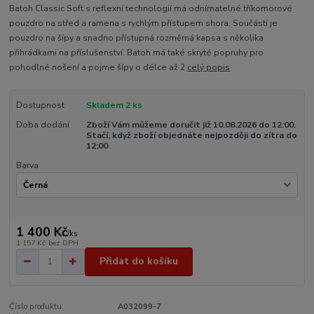
Batoh Classic Soft s reflexní technologií má odnímatelné tříkomorové
pouzdro na střed a ramena s rychlým přístupem shora. Součástí je
pouzdro na šípy a snadno přístupná rozměrná kapsa s několika
přihrádkami na příslušenství. Batoh má také skryté popruhy pro
pohodlné nošení a pojme šípy o délce až 2
celý popis
Dostupnost
Skladem 2 ks
Doba dodání
Zboží Vám můžeme doručit již 10.08.2026 do 12:00.
Stačí, když zboží objednáte nejpozději do zítra do
12:00
Barva
1 400 Kč
/
ks
1 157 Kč
bez DPH
Přidat do košíku
Číslo produktu:
A032099-7