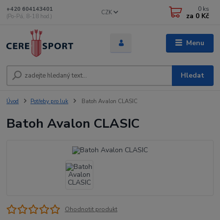
0
ks
+420 604143401
CZK
za
0 Kč
(Po-Pá, 8-18 hod.)
Menu
Hledat
Úvod
Potřeby pro luk
Batoh Avalon CLASIC
Batoh Avalon CLASIC
Ohodnotit produkt