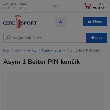
0
ks
+420 604143401
CZK
za
0 Kč
(Po-Pá, 8-18 hod.)
Menu
Hledat
Úvod
Šípy
Končíky
Končíky na pin
Asym 1 Beiter PIN končík
Asym 1 Beiter PIN končík