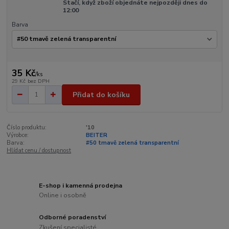
Stačí, když zboží objednáte nejpozději dnes do
12:00
Barva
35 Kč
/
ks
29 Kč
bez DPH
Přidat do košíku
Číslo produktu:
'10
Výrobce:
BEITER
Barva:
#50 tmavě zelená transparentní
Hlídat cenu / dostupnost
E-shop i kamenná prodejna
Online i osobně
Odborné poradenství
Zkušení specialisté