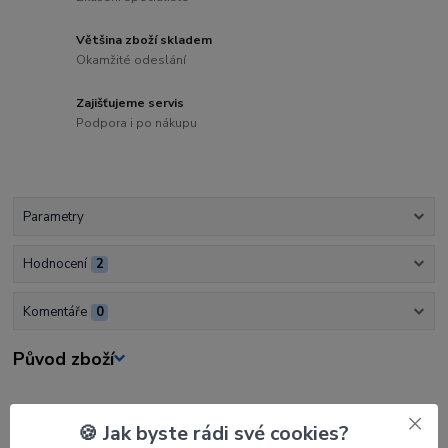
Většina zboží skladem
Okamžité odeslání
Zajišťujeme servis
Podpora i po nákupu
Parametry
Hodnocení
2
Komentáře
0
Původ zboží
Parametry
🍪 Jak byste rádi své cookies?