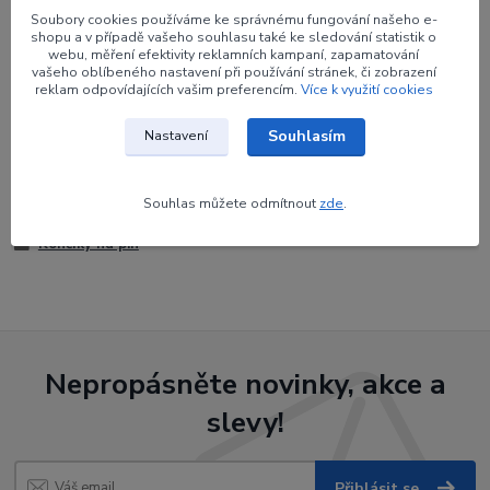
Výrobce
BEITER
Soubory cookies používáme ke správnému fungování našeho e-
shopu a v případě vašeho souhlasu také ke sledování statistik o
webu, měření efektivity reklamních kampaní, zapamatování
Barva
#50 tmavě zelená
vašeho oblíbeného nastavení při používání stránek, či zobrazení
transparentní
reklam odpovídajících vašim preferencím.
Více k využití cookies
Souhlasím
Nastavení
Zboží zařazeno v kategoriích
Souhlas můžete odmítnout
zde
.
Končíky na pin
Nepropásněte novinky, akce a
slevy!
Přihlásit se