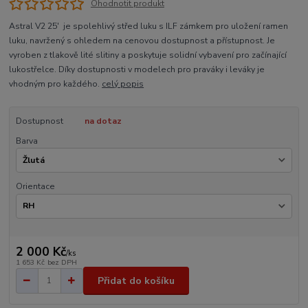
Ohodnotit produkt
Astral V2 25' je spolehlivý střed luku s ILF zámkem pro uložení ramen
luku, navržený s ohledem na cenovou dostupnost a přístupnost. Je
vyroben z tlakově lité slitiny a poskytuje solidní vybavení pro začínající
lukostřelce. Díky dostupnosti v modelech pro praváky i leváky je
vhodným pro každého.
celý popis
Dostupnost
na dotaz
Barva
Orientace
2 000 Kč
/
ks
1 653 Kč
bez DPH
Přidat do košíku