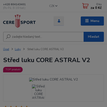
0
ks
+420 604143401
CZK
za
0 Kč
(Po-Pá, 8-18 hod.)
Menu
Hledat
Úvod
Luky
Střed luku CORE ASTRAL V2
Střed luku CORE ASTRAL V2
TOP produkt