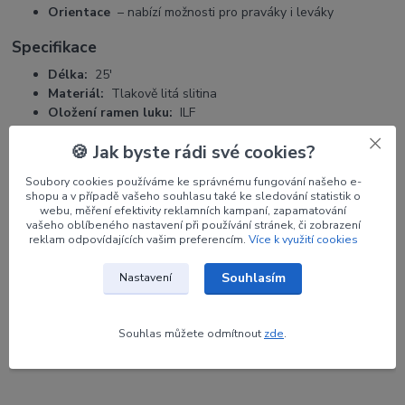
Orientace
– nabízí možnosti pro praváky i leváky
Specifikace
Délka:
25'
Materiál:
Tlakově litá slitina
Oložení ramen luku:
ILF
Orientace:
pravá / levá
🍪 Jak byste rádi své cookies?
Maximální doporučená síla nátahu:
36 liber.
Soubory cookies používáme ke správnému fungování našeho e-
shopu a v případě vašeho souhlasu také ke sledování statistik o
webu, měření efektivity reklamních kampaní, zapamatování
vašeho oblíbeného nastavení při používání stránek, či zobrazení
Parametry
reklam odpovídajících vašim preferencím.
Více k využití cookies
Výrobce
CORE
Souhlasím
Nastavení
Orientace
RH
Souhlas můžete odmítnout
zde
.
Barva
Žlutá