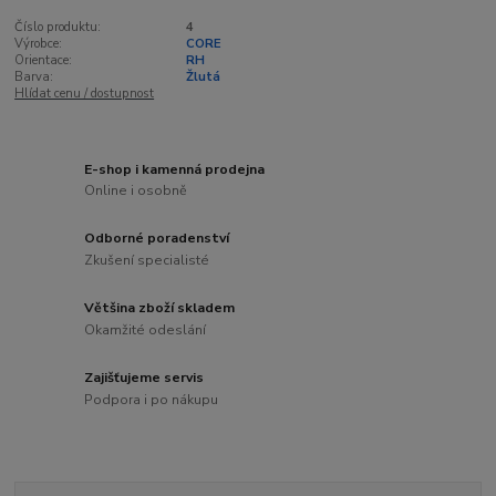
Číslo produktu:
4
Výrobce:
CORE
Orientace:
RH
Barva:
Žlutá
Hlídat cenu / dostupnost
E-shop i kamenná prodejna
Online i osobně
Odborné poradenství
Zkušení specialisté
Většina zboží skladem
Okamžité odeslání
Zajišťujeme servis
Podpora i po nákupu