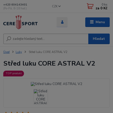
0
ks
+420 604143401
CZK
za
0 Kč
(Po-Pá, 8-18 hod.)
Menu
Hledat
Úvod
Luky
Střed luku CORE ASTRAL V2
Střed luku CORE ASTRAL V2
TOP produkt