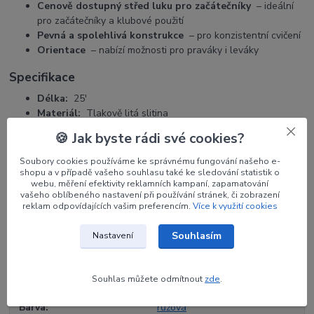
Cenově dostupný střed luku pro začátečníky
– ideální
pro začátečníky a klubové použití
Pevná a spolehlivá konstrukce
– pro konzistentní cvičení
Orientace
– nabízí možnosti pro praváky i leváky
Specifikace
Délka:
25'
Materiál:
Tlakově litá slitina
Oložení ramen luku:
ILF
🍪 Jak byste rádi své cookies?
Orientace:
pravá / levá
Maximální doporučená síla nátahu:
36 liber.
Soubory cookies používáme ke správnému fungování našeho e-
shopu a v případě vašeho souhlasu také ke sledování statistik o
webu, měření efektivity reklamních kampaní, zapamatování
vašeho oblíbeného nastavení při používání stránek, či zobrazení
reklam odpovídajících vašim preferencím.
Více k využití cookies
Parametry
Souhlasím
Nastavení
Výrobce
CORE
Souhlas můžete odmítnout
zde
.
Orientace
RH
Barva
růžová