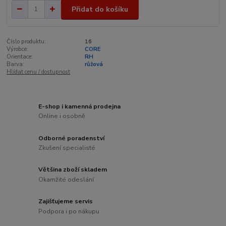
Přidat do košíku
Číslo produktu:
16
Výrobce:
CORE
Orientace:
RH
Barva:
růžová
Hlídat cenu / dostupnost
E-shop i kamenná prodejna
Online i osobně
Odborné poradenství
Zkušení specialisté
Většina zboží skladem
Okamžité odeslání
Zajišťujeme servis
Podpora i po nákupu