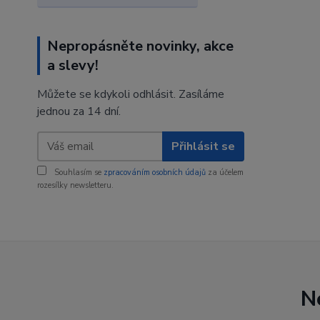
Nepropásněte novinky, akce
a slevy!
Můžete se kdykoli odhlásit. Zasíláme
jednou za 14 dní.
Přihlásit se
Souhlasím se
zpracováním osobních údajů
za účelem
rozesílky newsletteru.
N