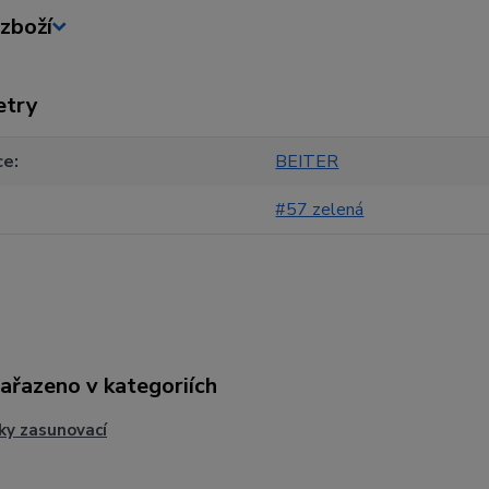
zboží
etry
ce
BEITER
#57 zelená
zařazeno v kategoriích
ky zasunovací