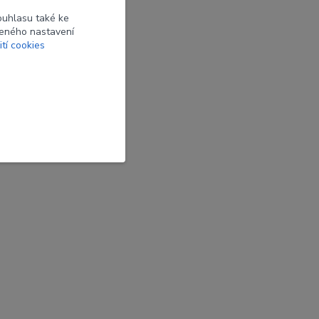
ouhlasu také ke
beného nastavení
ití cookies