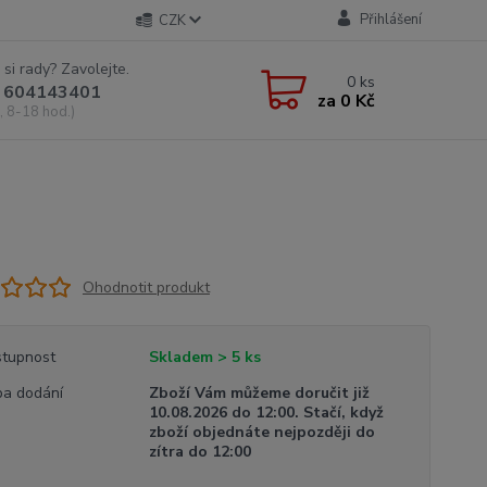
Přihlášení
CZK
 si rady? Zavolejte.
0
ks
 604143401
za
0 Kč
, 8-18 hod.)
Ohodnotit produkt
tupnost
Skladem > 5 ks
a dodání
Zboží Vám můžeme doručit již
10.08.2026 do 12:00. Stačí, když
zboží objednáte nejpozději do
zítra do 12:00