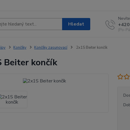
Nevíte
Hledat
+420
(Po-Pá
ípy
Končíky
Končíky zasunovací
2x1S Beiter končík
 Beiter končík
Dos
Dob