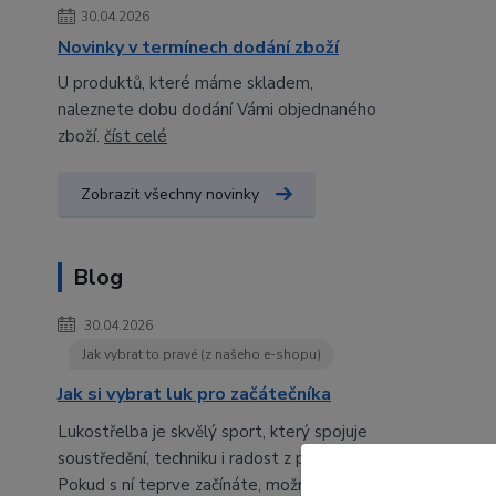
30.04.2026
Novinky v termínech dodání zboží
U produktů, které máme skladem,
naleznete dobu dodání Vámi objednaného
zboží.
číst celé
Zobrazit všechny novinky
Blog
30.04.2026
Jak vybrat to pravé (z našeho e-shopu)
Jak si vybrat luk pro začátečníka
Lukostřelba je skvělý sport, který spojuje
soustředění, techniku i radost z pohybu.
Pokud s ní teprve začínáte, možná vás