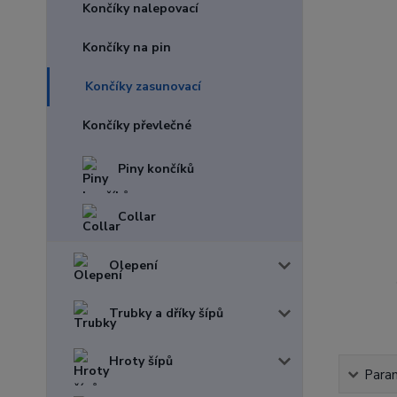
Končíky nalepovací
Končíky na pin
Končíky zasunovací
Končíky převlečné
Piny končíků
Collar
Olepení
Trubky a dříky šípů
Hroty šípů
Para