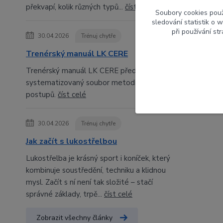
překvapí, kolik různých typů...
číst celé
Soubory cookies pou
sledování statistik o
při používání st
30.04.2026
Trénuj chytře
Trenérský manuál LK CERE
Trenérský manuál LK CERE představuje
systematizovaný soubor metodických
postupů.
číst celé
30.04.2026
Trénuj chytře
Jak začít s lukostřelbou
Lukostřelba je krásný sport i koníček, který
kombinuje soustředění, techniku a klidnou
mysl. Začít s ní není tak složité – stačí
správné základy, trpě...
číst celé
Zobrazit všechny články