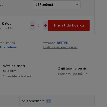
va
 Kč
/
ks
Přidat do košíku
Kč
bez DPH
roduktu:
'4
Výrobce:
BEITER
#57 zelená
Hlídat cenu / dostupnost
Většina zboží
Zajišťujeme servis
skladem
Podpora i po nákupu
Okamžité odeslání
Komentáře
0