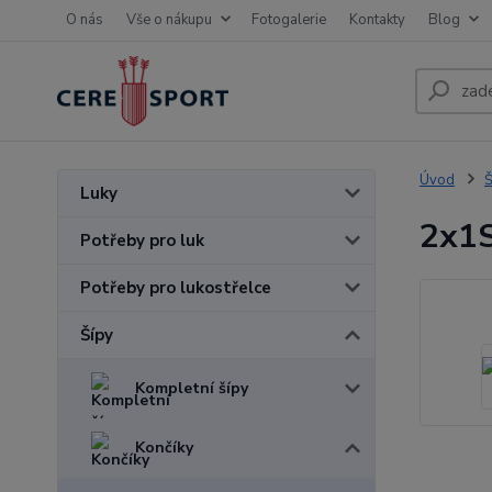
O nás
Vše o nákupu
Fotogalerie
Kontakty
Blog
Úvod
Š
Luky
2x1S
Potřeby pro luk
Potřeby pro lukostřelce
Šípy
Kompletní šípy
Končíky