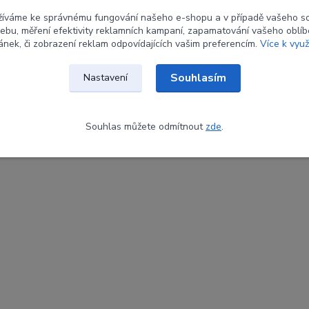
žíváme ke správnému fungování našeho e-shopu a v případě vašeho s
 webu, měření efektivity reklamních kampaní, zapamatování vašeho oblí
ránek, či zobrazení reklam odpovídajících vašim preferencím.
Více k využ
Souhlasím
Nastavení
Souhlas můžete odmítnout
zde
.