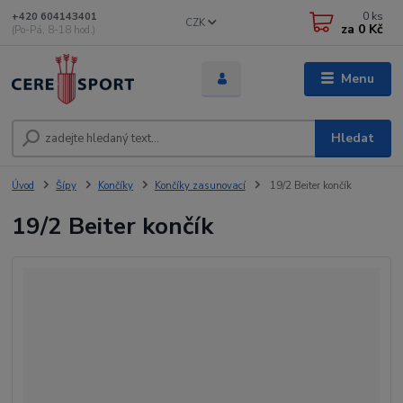
0
ks
+420 604143401
CZK
za
0 Kč
(Po-Pá, 8-18 hod.)
Menu
Hledat
Úvod
Šípy
Končíky
Končíky zasunovací
19/2 Beiter končík
19/2 Beiter končík