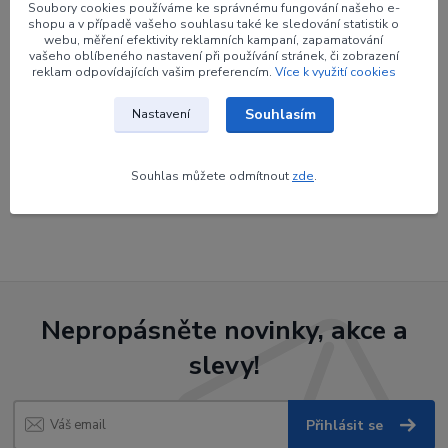
Soubory cookies používáme ke správnému fungování našeho e-
Výrobce
BEITER
shopu a v případě vašeho souhlasu také ke sledování statistik o
webu, měření efektivity reklamních kampaní, zapamatování
vašeho oblíbeného nastavení při používání stránek, či zobrazení
Barva
#80 fialová transparentní
reklam odpovídajících vašim preferencím.
Více k využití cookies
Souhlasím
Nastavení
Zboží zařazeno v kategoriích
Souhlas můžete odmítnout
zde
.
Končíky zasunovací
Nepropásněte novinky, akce a
slevy!
Přihlásit se