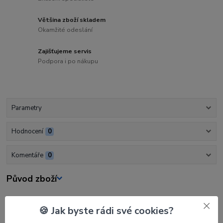
Většina zboží skladem
Okamžité odeslání
Zajišťujeme servis
Podpora i po nákupu
Parametry
Hodnocení
0
Komentáře
0
Původ zboží
Parametry
🍪 Jak byste rádi své cookies?