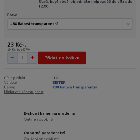
Stačí, když zboží objednáte nejpozději do zítra do
12:00
Barva
23 Kč
/
ks
19 Kč
bez DPH
Přidat do košíku
Číslo produktu:
'10
Výrobce:
BEITER
Barva:
#80 fialová transparentní
Hlídat cenu / dostupnost
E-shop i kamenná prodejna
Online i osobně
Odborné poradenství
Zkušení specialisté