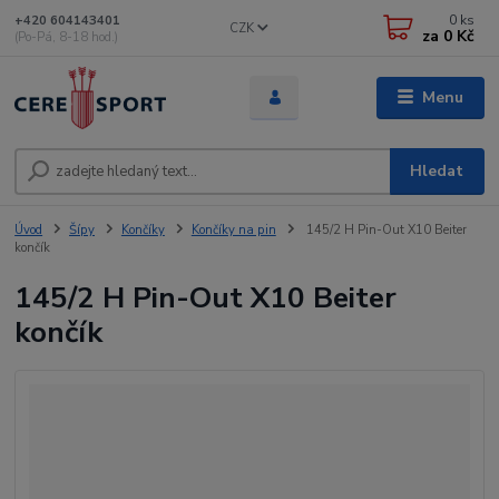
0
ks
+420 604143401
CZK
za
0 Kč
(Po-Pá, 8-18 hod.)
Menu
Hledat
Úvod
Šípy
Končíky
Končíky na pin
145/2 H Pin-Out X10 Beiter
končík
145/2 H Pin-Out X10 Beiter
končík