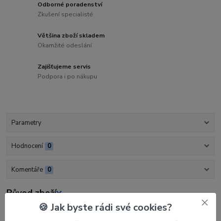
Odborné poradenství
Zkušení specialisté
Většina zboží skladem
Okamžité odeslání
Zajišťujeme servis
Podpora i po nákupu
Parametry
Hodnocení
0
Komentáře
0
Původ zboží
🍪 Jak byste rádi své cookies?