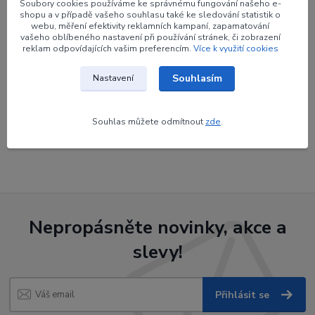
Parametry
Soubory cookies používáme ke správnému fungování našeho e-
shopu a v případě vašeho souhlasu také ke sledování statistik o
webu, měření efektivity reklamních kampaní, zapamatování
Výrobce
BEITER
vašeho oblíbeného nastavení při používání stránek, či zobrazení
reklam odpovídajících vašim preferencím.
Více k využití cookies
Souhlasím
Nastavení
Zboží zařazeno v kategoriích
Souhlas můžete odmítnout
zde
.
Končíky na pin
Nepropásněte novinky, akce a
slevy!
Přihlásit se