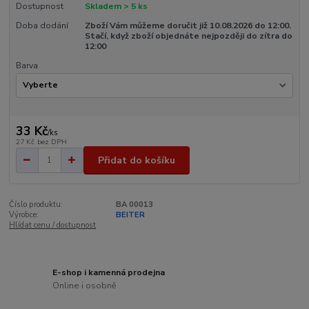
Dostupnost
Skladem > 5 ks
Doba dodání
Zboží Vám můžeme doručit již 10.08.2026 do 12:00.
Stačí, když zboží objednáte nejpozději do zítra do
12:00
Barva
33 Kč
/
ks
27 Kč
bez DPH
Přidat do košíku
Číslo produktu:
BA 00013
Výrobce:
BEITER
Hlídat cenu / dostupnost
E-shop i kamenná prodejna
Online i osobně