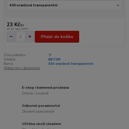
23 Kč
/
ks
19 Kč
bez DPH
Přidat do košíku
Číslo produktu:
'3
Výrobce:
BEITER
Barva:
#30 oranžová transparentní
Hlídat cenu / dostupnost
E-shop i kamenná prodejna
Online i osobně
Odborné poradenství
Zkušení specialisté
Většina zboží skladem