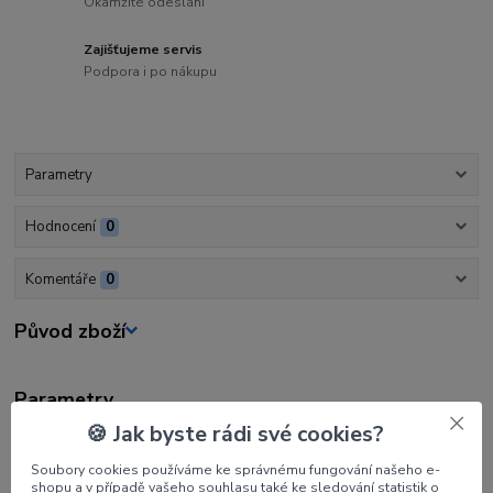
Okamžité odeslání
Zajišťujeme servis
Podpora i po nákupu
Parametry
Hodnocení
0
Komentáře
0
Původ zboží
Parametry
🍪 Jak byste rádi své cookies?
Výrobce
BEITER
Soubory cookies používáme ke správnému fungování našeho e-
shopu a v případě vašeho souhlasu také ke sledování statistik o
Barva
#30 oranžová transparentní