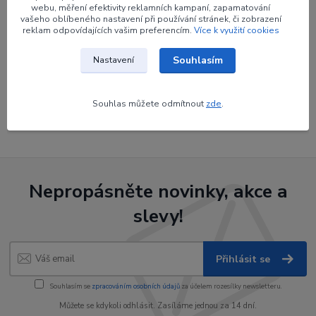
webu, měření efektivity reklamních kampaní, zapamatování
vašeho oblíbeného nastavení při používání stránek, či zobrazení
reklam odpovídajících vašim preferencím.
Více k využití cookies
Souhlasím
Nastavení
Zboží zařazeno v kategoriích
Končíky zasunovací
Souhlas můžete odmítnout
zde
.
Nepropásněte novinky, akce a
slevy!
Přihlásit se
Souhlasím se
zpracováním osobních údajů
za účelem rozesílky newsletteru.
Můžete se kdykoli odhlásit. Zasíláme jednou za 14 dní.