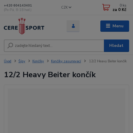
0
ks
+420 604143401
CZK
za
0 Kč
(Po-Pá, 8-18 hod.)
Menu
Hledat
Úvod
Šípy
Končíky
Končíky zasunovací
12/2 Heavy Beiter končík
12/2 Heavy Beiter končík