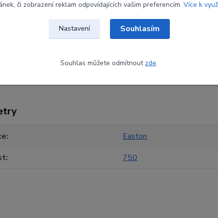
ránek, či zobrazení reklam odpovídajících vašim preferencím.
Více k využ
erance hmotnosti: ± 0,5 grainu na balenou sadu
ponenty – prodávají se samostatně
Souhlasím
ovitý design
Nastavení
kával všechny olympijské tituly od roku 1996
Souhlas můžete odmítnout
zde
.
etry
ce
Easton
st
750