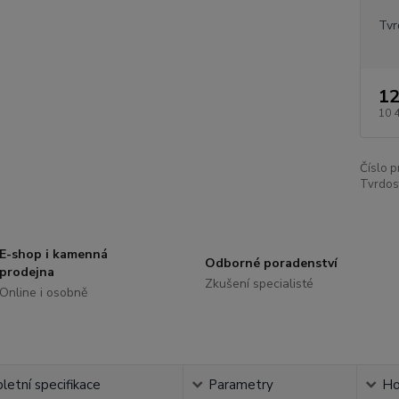
Tvr
12
10 
Číslo p
Tvrdos
E-shop i kamenná
Odborné poradenství
prodejna
Zkušení specialisté
Online i osobně
etní specifikace
Parametry
Ho