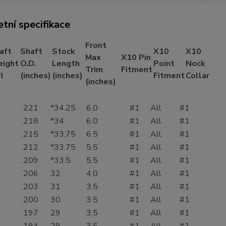
tní specifikace
Front
aft
Shaft
Stock
X10
X10
Max
X10 Pin
ight
O.D.
Length
Point
Nock
Trim
Fitment
I
(inches)
(inches)
Fitment
Collar
(inches)
.221
*34.25
6.0
#1
All
#1
.218
*34
6.0
#1
All
#1
.215
*33.75
6.5
#1
All
#1
.212
*33.75
5.5
#1
All
#1
.209
*33.5
5.5
#1
All
#1
.206
32
4.0
#1
All
#1
.203
31
3.5
#1
All
#1
.200
30
3.5
#1
All
#1
.197
29
3.5
#1
All
#1