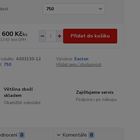
dost
 600 Kč
/
ks
Přidat do košíku
413 Kč
bez DPH
roduktu:
A033130-12
Výrobce:
Easton
t:
750
Hlídat cenu / dostupnost
Většina zboží
Zajišťujeme servis
skladem
Podpora i po nákupu
Okamžité odeslání
dnocení
0
Komentáře
0