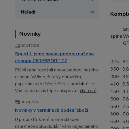
Nářadí
Komple
Sh
Novinky
spine
We
GP
30.04.2026
Spustili jsme novou podobu našeho
eshopu CERESPORT.CZ
325
9.2
350
8.8
Přávě jsme rozběhli novou podobu našeho
380
8.9
eshopu. Věříme, že díky obrázkům,
popiskům a rozšířené filtraci produktů se
410
8.5
Vám bude u nás lépe nakupovat.
číst celé
450
8.1
500
7.8
30.04.2026
550
7.5
Novinky v termínech dodání zboží
600
7.0
U produktů, které máme skladem,
650
6.8
naleznete dobu dodání Vámi objednaného