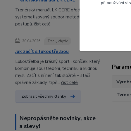
Trenérský manuál LK CERE
při používání st
Tol
Trenérský manuál LK CERE představuje
Kom
systematizovaný soubor metodických
Sud
postupů.
číst celé
Zís
30.04.2026
Trénuj chytře
Jak začít s lukostřelbou
Lukostřelba je krásný sport i koníček, který
Param
kombinuje soustředění, techniku a klidnou
mysl. Začít s ní není tak složité – stačí
Výrob
správné základy, trpě...
číst celé
Tvrdo
Zobrazit všechny články
Nepropásněte novinky, akce
a slevy!