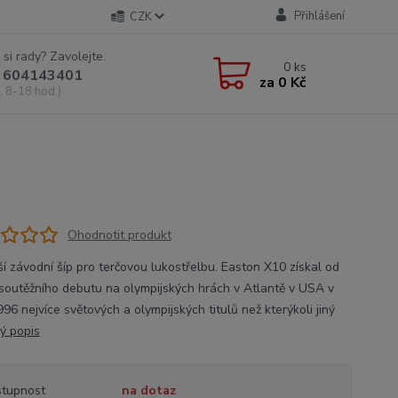
Přihlášení
CZK
 si rady? Zavolejte.
0
ks
 604143401
za
0 Kč
, 8-18 hod.)
Ohodnotit produkt
ší závodní šíp pro terčovou lukostřelbu. Easton X10 získal od
soutěžního debutu na olympijských hrách v Atlantě v USA v
96 nejvíce světových a olympijských titulů než kterýkoli jiný
lý popis
tupnost
na dotaz