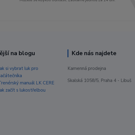
Můžete se kdykoli odhlásit. Zasíláme jednou za 14 dní.
ější na blogu
Kde nás najdete
Jak si vybrat luk pro
Kamenná prodejna
začátečníka
Skalská 1058/5, Praha 4 - Libuš
Trenérský manuál LK CERE
Jak začít s lukostřelbou