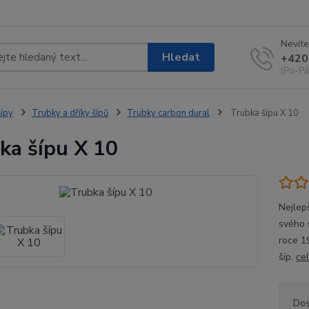
Nevíte
Hledat
+420
(Po-Pá
ípy
Trubky a dříky šípů
Trubky carbon dural
Trubka šípu X 10
ka šípu X 10
Nejlep
svého 
roce 19
šíp.
ce
Dos