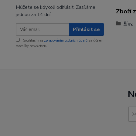
Můžete se kdykoli odhlásit. Zasíláme
Zboží 
jednou za 14 dní.
Šípy
Přihlásit se
Souhlasím se
zpracováním osobních údajů
za účelem
rozesílky newsletteru.
N