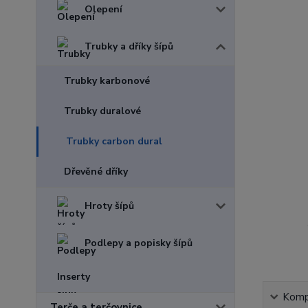
Olepení
Trubky a dříky šípů
Trubky karbonové
Trubky duralové
Trubky carbon dural
Dřevěné dříky
Hroty šípů
Podlepy a popisky šípů
Inserty
Kompl
Terče a terčovnice