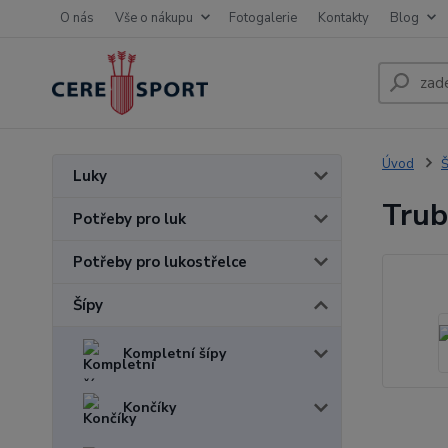
O nás
Vše o nákupu
Fotogalerie
Kontakty
Blog
Úvod
Š
Luky
Trub
Potřeby pro luk
Potřeby pro lukostřelce
Šípy
Kompletní šípy
Končíky