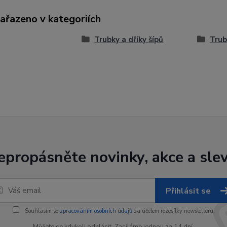
zařazeno v kategoriích
Trubky a dříky šípů
Trub
epropásněte novinky, akce a slev
Přihlásit se
Souhlasím se
zpracováním osobních údajů
za účelem rozesílky newsletteru.