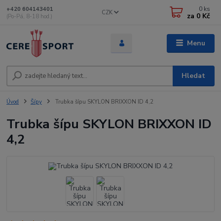
0
ks
+420 604143401
CZK
za
0 Kč
(Po-Pá, 8-18 hod.)
Menu
Hledat
Úvod
Šípy
Trubka šípu SKYLON BRIXXON ID 4,2
Trubka šípu SKYLON BRIXXON ID
4,2