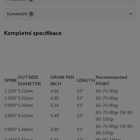
Komentáře
0
Kompletní specifikace
OUTSIDE
GRAIN PER
Recommended
SPINE
LENGTH
DIAMETER
INCH
POINT
1.100"
5.22mm
4.64
32"
60-70-80gr
1.000"
5.32mm
4.90
32"
60-70-80gr
0.900"
5.36mm
5.34
32"
60-70-80gr
60-70-80gr OR 80-
0.850"
5.42mm
5.48
32"
90-100gr
60-70-80gr OR 80-
0.800"
5.48mm
5.80
32"
90-100gr