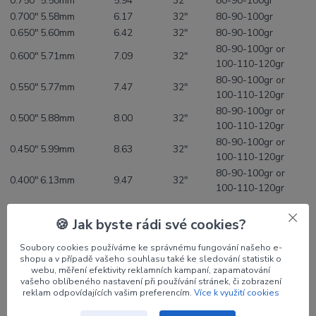
0.750"
5.50mm
5.94
32"
80-90-100gr
0.700"
5.58mm
6.17
32"
80-90-100gr
0.650"
5.60mm
6.42
32"
80-90-100gr
80-90-100gr or
0.600"
5.71mm
7.09
32"
100-110-120gr
80-90-100gr or
0.550"
5.77mm
7.47
32"
100-110-120gr
80-90-100gr or
0.500"
5.88mm
8.00
32"
100-110-120gr
80-90-100gr or
0.450"
5.99mm
8.63
32"
100-110-120gr
80-90-100gr or
0.400"
6.13mm
9.47
32"
100-110-120gr
🍪 Jak byste rádi své cookies?
Ideální šíp pro:
Soubory cookies používáme ke správnému fungování našeho e-
shopu a v případě vašeho souhlasu také ke sledování statistik o
webu, měření efektivity reklamních kampaní, zapamatování
vašeho oblíbeného nastavení při používání stránek, či zobrazení
reklam odpovídajících vašim preferencím.
Více k využití cookies