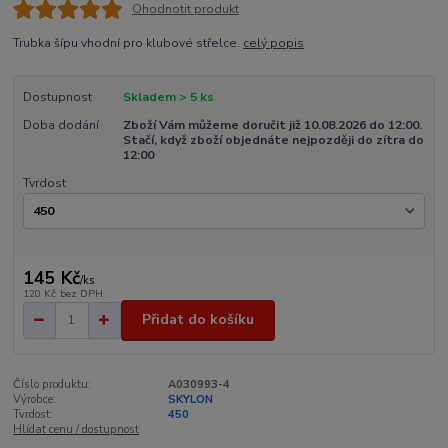
Ohodnotit produkt
Trubka šípu vhodní pro klubové střelce.
celý popis
Dostupnost
Skladem > 5 ks
Doba dodání
Zboží Vám můžeme doručit již 10.08.2026 do 12:00.
Stačí, když zboží objednáte nejpozději do zítra do
12:00
Tvrdost
145 Kč
/
ks
120 Kč
bez DPH
Přidat do košíku
Číslo produktu:
A030993-4
Výrobce:
SKYLON
Tvrdost:
450
Hlídat cenu / dostupnost