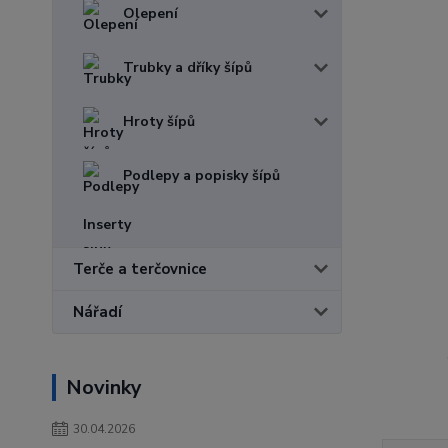
Olepení
Trubky a dříky šípů
Hroty šípů
Podlepy a popisky šípů
Inserty
Terče a terčovnice
Nářadí
Novinky
30.04.2026