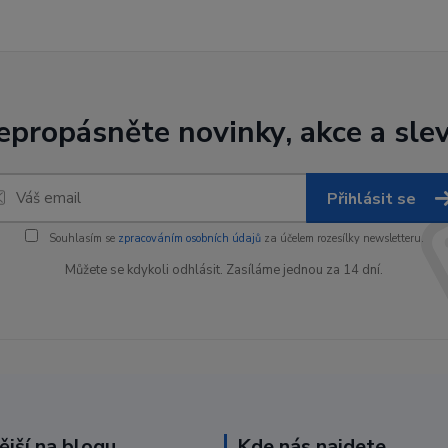
epropásněte novinky, akce a slev
Přihlásit se
Souhlasím se
zpracováním osobních údajů
za účelem rozesílky newsletteru.
Můžete se kdykoli odhlásit. Zasíláme jednou za 14 dní.
ější na blogu
Kde nás najdete