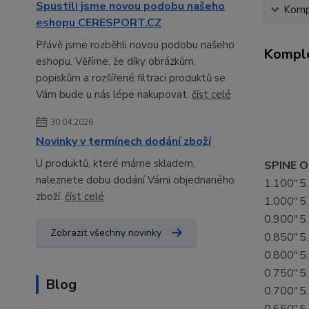
Spustili jsme novou podobu našeho
Kompl
eshopu CERESPORT.CZ
Přávě jsme rozběhli novou podobu našeho
Komple
eshopu. Věříme, že díky obrázkům,
popiskům a rozšířené filtraci produktů se
Vám bude u nás lépe nakupovat.
číst celé
30.04.2026
Novinky v termínech dodání zboží
U produktů, které máme skladem,
SPINE
O
naleznete dobu dodání Vámi objednaného
1.100"
5
zboží.
číst celé
1.000"
5
0.900"
5
Zobrazit všechny novinky
0.850"
5
0.800"
5
0.750"
5
Blog
0.700"
5