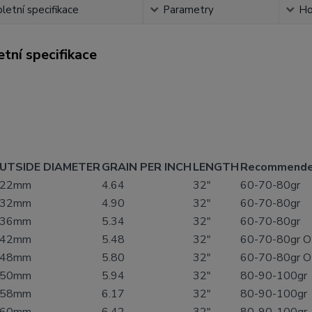
etní specifikace
Parametry
Ho
tní specifikace
UTSIDE DIAMETER
GRAIN PER INCH
LENGTH
Recommende
.22mm
4.64
32"
60-70-80gr
.32mm
4.90
32"
60-70-80gr
.36mm
5.34
32"
60-70-80gr
.42mm
5.48
32"
60-70-80gr O
.48mm
5.80
32"
60-70-80gr O
.50mm
5.94
32"
80-90-100gr
.58mm
6.17
32"
80-90-100gr