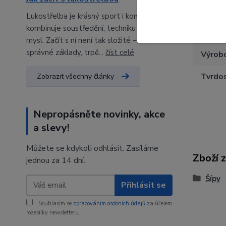
Lukostřelba je krásný sport i koníček, který
Param
kombinuje soustředění, techniku a klidnou
mysl. Začít s ní není tak složité – stačí
správné základy, trpě...
číst celé
Výrob
Tvrdo
Zobrazit všechny články
Nepropásněte novinky, akce
a slevy!
Můžete se kdykoli odhlásit. Zasíláme
Zboží 
jednou za 14 dní.
Šípy
Přihlásit se
Souhlasím se
zpracováním osobních údajů
za účelem
rozesílky newsletteru.