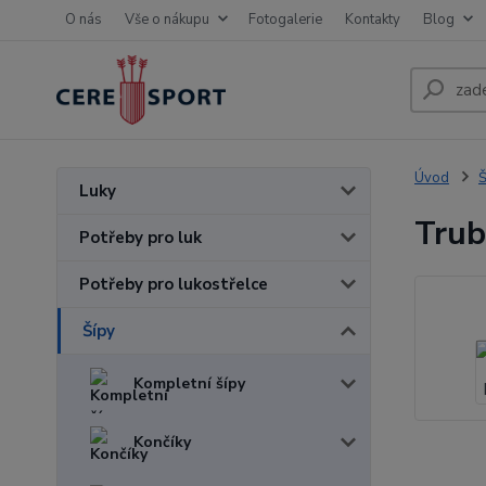
O nás
Vše o nákupu
Fotogalerie
Kontakty
Blog
Úvod
Š
Luky
Trub
Potřeby pro luk
Potřeby pro lukostřelce
Šípy
Kompletní šípy
Končíky