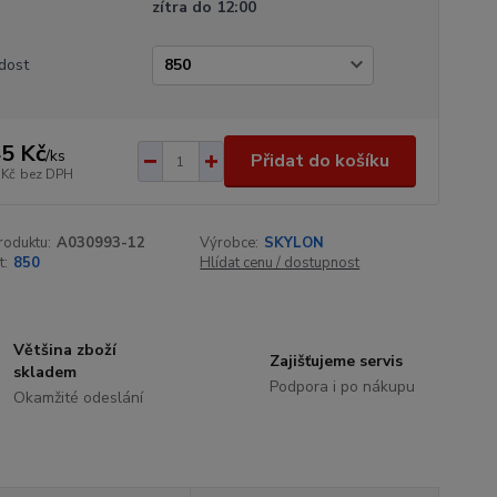
zítra do 12:00
dost
5 Kč
/
ks
Přidat do košíku
 Kč
bez DPH
roduktu:
A030993-12
Výrobce:
SKYLON
t:
850
Hlídat cenu / dostupnost
Většina zboží
Zajišťujeme servis
skladem
Podpora i po nákupu
Okamžité odeslání