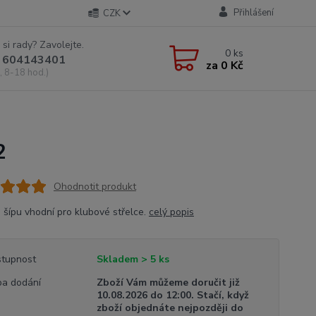
Přihlášení
CZK
 si rady? Zavolejte.
0
ks
 604143401
za
0 Kč
, 8-18 hod.)
2
Ohodnotit produkt
 šípu vhodní pro klubové střelce.
celý popis
tupnost
Skladem > 5 ks
a dodání
Zboží Vám můžeme doručit již
10.08.2026 do 12:00. Stačí, když
zboží objednáte nejpozději do