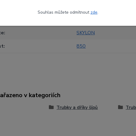
Souhlas můžete odmítnout
zde
.
etry
ce
SKYLON
st
850
zařazeno v kategoriích
Trubky a dříky šípů
Trub