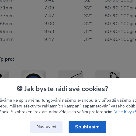
.60mm
6.42
32"
80-90-100gr
.71mm
7.09
32"
80-90-100gr 
.77mm
7.47
32"
80-90-100gr 
.88mm
8.00
32"
80-90-100gr 
.99mm
8.63
32"
80-90-100gr 
.13mm
9.47
32"
80-90-100gr 
íp pro:
🍪 Jak byste rádi své cookies?
žíváme ke správnému fungování našeho e-shopu a v případě vašeho s
 webu, měření efektivity reklamních kampaní, zapamatování vašeho oblí
24TON karbon
ránek, či zobrazení reklam odpovídajících vašim preferencím.
Více k využ
růměr:
4,2 mm / 0,166"
e přímosti:
±
0,0015"
Souhlasím
Nastavení