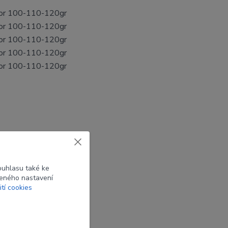
or 100-110-120gr
or 100-110-120gr
or 100-110-120gr
or 100-110-120gr
or 100-110-120gr
ouhlasu také ke
beného nastavení
ití cookies