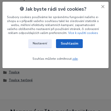
🍪 Jak byste rádi své cookies?
Výrobce
Avalon
Soubory cookies používáme ke správnému fungování našeho e-
Orientace
RH
shopu a v případě vašeho souhlasu také ke sledování statistik o
webu, měření efektivity reklamních kampaní, zapamatování
Barva
Černo-šedá
vašeho oblíbeného nastavení při používání stránek, či zobrazení
reklam odpovídajících vašim preferencím.
Více k využití cookies
Souhlasím
Nastavení
Zboží zařazeno v kategoriích
Souhlas můžete odmítnout
zde
.
Potřeby pro lukostřelce
Toulce
Toulce terčové