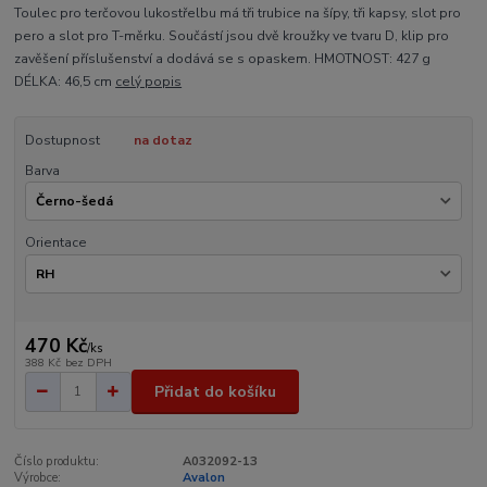
Toulec pro terčovou lukostřelbu má tři trubice na šípy, tři kapsy, slot pro
pero a slot pro T-měrku. Součástí jsou dvě kroužky ve tvaru D, klip pro
zavěšení příslušenství a dodává se s opaskem. HMOTNOST: 427 g
DÉLKA: 46,5 cm
celý popis
Dostupnost
na dotaz
Barva
Orientace
470 Kč
/
ks
388 Kč
bez DPH
Přidat do košíku
Číslo produktu:
A032092-13
Výrobce:
Avalon