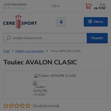
0
ks
+420 604143401
CZK
za
0 Kč
(Po-Pá, 8-18 hod.)
Menu
Hledat
Úvod
Potřeby pro lukostřelce
Toulec AVALON CLASIC
Toulec AVALON CLASIC
Ohodnotit produkt