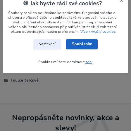
🍪 Jak byste rádi své cookies?
Parametry
Soubory cookies používáme ke správnému fungování našeho e-
shopu a v případě vašeho souhlasu také ke sledování statistik o
Výrobce
Avalon
webu, měření efektivity reklamních kampaní, zapamatování
vašeho oblíbeného nastavení při používání stránek, či zobrazení
reklam odpovídajících vašim preferencím.
Více k využití cookies
Souhlasím
Nastavení
Zboží zařazeno v kategoriích
Potřeby pro lukostřelce
Souhlas můžete odmítnout
zde
.
Toulce
Toulce terčové
Nepropásněte novinky, akce a
slevy!