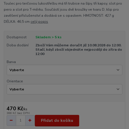
Toulec pro terčovou lukostřelbu má tři trubice na šípy, tři kapsy, slot pro
pero a slot pro T-měrku. Součástí jsou dvě kroužky ve tvaru D, klip pro
zavěšení příslušenství a dodává se s opaskem. HMOTNOST: 427 g
DÉLKA: 46,5 cm
celý popis
Dostupnost
Skladem > 5 ks
Doba dodání
Zboží Vám můžeme doručit již 10.08.2026 do 12:00.
Stačí, když zboží objednáte nejpozději do zítra do
12:00
Barva
Orientace
470 Kč
/
ks
388 Kč
bez DPH
Přidat do košíku