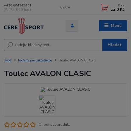
0
ks
+420 604143401
CZK
za
0 Kč
(Po-Pá, 8-18 hod.)
Menu
Hledat
Úvod
Potřeby pro lukostřelce
Toulec AVALON CLASIC
Toulec AVALON CLASIC
Ohodnotit produkt