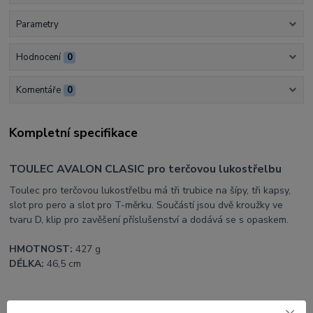
Parametry
Hodnocení
0
Komentáře
0
Kompletní specifikace
TOULEC AVALON CLASIC pro terčovou lukostřelbu
Toulec pro terčovou lukostřelbu má tři trubice na šípy, tři kapsy,
slot pro pero a slot pro T-měrku. Součástí jsou dvě kroužky ve
tvaru D, klip pro zavěšení příslušenství a dodává se s opaskem.
HMOTNOST:
427 g
DÉLKA:
46,5 cm