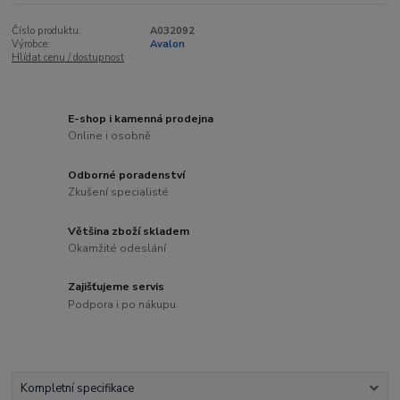
Číslo produktu:
A032092
Výrobce:
Avalon
Hlídat cenu / dostupnost
E-shop i kamenná prodejna
Online i osobně
Odborné poradenství
Zkušení specialisté
Většina zboží skladem
Okamžité odeslání
Zajišťujeme servis
Podpora i po nákupu
Kompletní specifikace