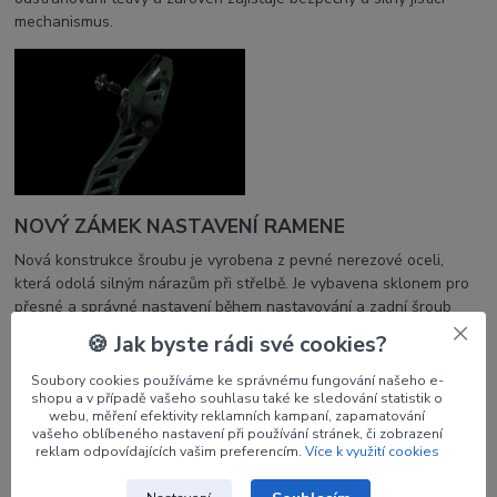
mechanismus.
NOVÝ ZÁMEK NASTAVENÍ RAMENE
Nová konstrukce šroubu je vyrobena z pevné nerezové oceli,
která odolá silným nárazům při střelbě. Je vybavena sklonem pro
přesné a správné nastavení během nastavování a zadní šroub
zajišťuje silný a bezpečný zámek.
🍪 Jak byste rádi své cookies?
Soubory cookies používáme ke správnému fungování našeho e-
shopu a v případě vašeho souhlasu také ke sledování statistik o
webu, měření efektivity reklamních kampaní, zapamatování
vašeho oblíbeného nastavení při používání stránek, či zobrazení
reklam odpovídajících vašim preferencím.
Více k využití cookies