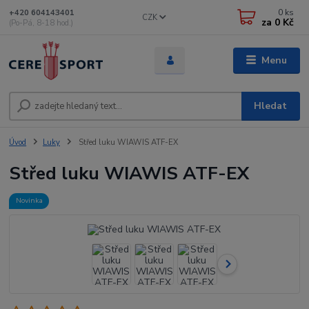
0
ks
+420 604143401
CZK
za
0 Kč
(Po-Pá, 8-18 hod.)
Menu
Hledat
Úvod
Luky
Střed luku WIAWIS ATF-EX
Střed luku WIAWIS ATF-EX
Novinka