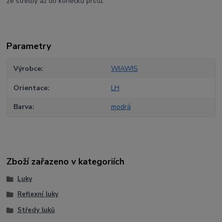
ze střelby až do konečků prstů.
Parametry
Výrobce
WIAWIS
Orientace
LH
Barva
modrá
Zboží zařazeno v kategoriích
Luky
Reflexní luky
Středy luků