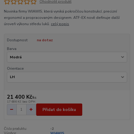
Ohodnotit produkt
Novinka firmy WIAWIS, která vyniká pokročilou konstrukcí, precizní
ergonomií a propracovaným designem. ATF-EX nově definuje další
úroveň výkonu středu luků.
celý popis
Dostupnost
na dotaz
Barva
Orientace
21 400 Kč
/
ks
17 686 Kč
bez DPH
Přidat do košíku
Číslo produktu:
-2
Výrobce:
WIAWIS