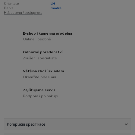
Orientace:
LH
Barva:
modrá
Hlídat cenu / dostupnost
E-shop i kamenná prodejna
Online i osobně
Odborné poradenství
Zkušení specialisté
Většina zboží skladem
Okamžité odeslání
Zajišťujeme servis
Podpora i po nákupu
Kompletní specifikace