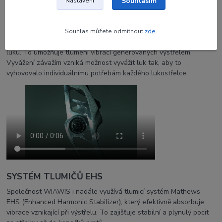
Souhlasím
Nastavení
Inspirováno rychlostí, tvarováno precizností
Zadní část středu luku je navržena tak, aby umožňovalo montáž
Souhlas můžete odmítnout
zde
.
horních a dolních tlumičů závaží na zadní stranu kapsy na středku
luku. To umožňuje tlumení vibrací generovaných výstřelem.
Vyvážení závažím vzniká možnost vyvážit luk tak, aby to
vyhovovalo individuálnímu potřebám každého lukostřelce.
SYSTÉM TLUMIČŮ EHS
Společnost WIAWIS i nadále využívá tlumicí systém Mathews
EHS (Enhanced Harmonic Stabilizer), který efektivně absorbuje
vibrace vznikající při výstřelu. To zajišťuje stabilní a plynulý pocit