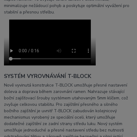
minimalizuje nežádoucí pohyb a poskytuje optimální vyvážení pro
stabilní a přesnou střelbu.
SYSTÉM VYROVNÁVÁNÍ T-BLOCK
Nově vyvinutá konstrukce T-BLOCK umožňuje přesné nastavení
doleva a doprava během zarovnání ramen. Nahrazuje stávající
boční zajišťovací šrouby systémem utahovaným 5mm klíčem, což
zvyšuje celkovou stabilitu. Pro zajištění přesného a silného
bočního zajištění je uvnitř T-BLOCK zabudován kolejnicový
mechanismus vyrobený ze speciální oceli, který umožňuje
dodatečné zajištění ze zadní strany středu luku. Nový systém
umožňuje jednoduché a přesné nastavení středu bez nutnosti
odstraňování tětivy a zároveň zajišťuje bezpečný a silný jistící