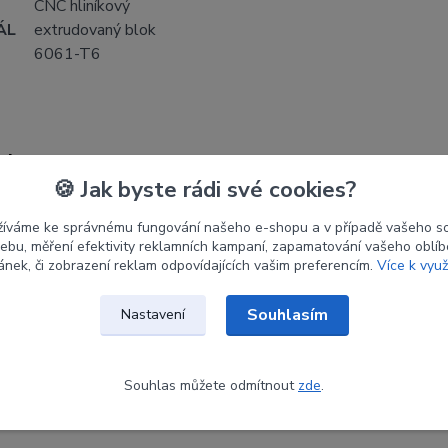
CNC hliníkový
ÁL
extrudovaný blok
6061-T6
etry
🍪 Jak byste rádi své cookies?
ce
KINETIC
žíváme ke správnému fungování našeho e-shopu a v případě vašeho s
 webu, měření efektivity reklamních kampaní, zapamatování vašeho oblí
tace
RH
ránek, či zobrazení reklam odpovídajících vašim preferencím.
Více k využ
růžová
Souhlasím
Nastavení
Souhlas můžete odmítnout
zde
.