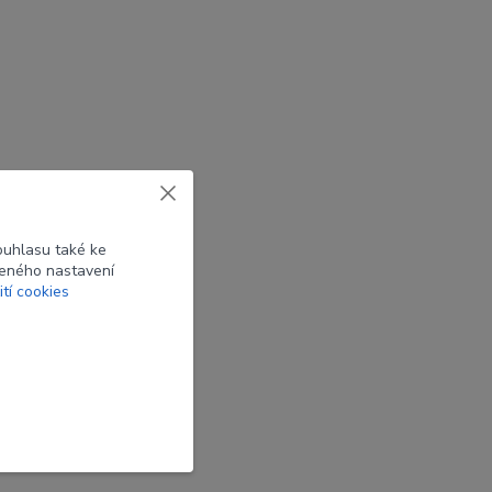
ouhlasu také ke
beného nastavení
ití cookies