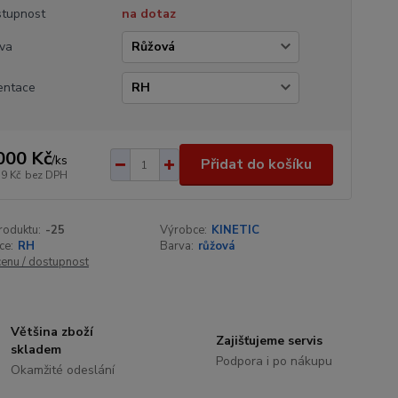
tupnost
na dotaz
va
entace
000 Kč
/
ks
Přidat do košíku
59 Kč
bez DPH
roduktu:
-25
Výrobce:
KINETIC
ce:
RH
Barva:
růžová
cenu / dostupnost
Většina zboží
Zajišťujeme servis
skladem
Podpora i po nákupu
Okamžité odeslání