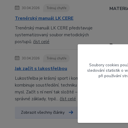
MATERI
30.04.2026
Trénuj chytře
Trenérský manuál LK CERE
Trenérský manuál LK CERE představuje
systematizovaný soubor metodických
postupů.
číst celé
Param
30.04.2026
Trénuj chytře
Výrob
Soubory cookies pou
Jak začít s lukostřelbou
sledování statistik o
Orien
při používání st
Lukostřelba je krásný sport i koníček, který
kombinuje soustředění, techniku a klidnou
Barva
mysl. Začít s ní není tak složité – stačí
správné základy, trpě...
číst celé
Zobrazit všechny články