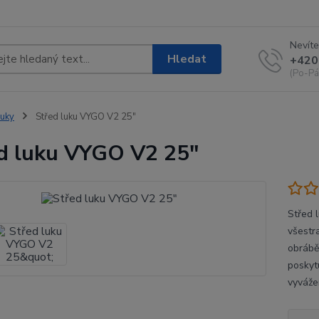
Nevíte
Hledat
+420
(Po-Pá
uky
Střed luku VYGO V2 25"
d luku VYGO V2 25"
Střed 
všestr
obrábě
poskyt
vyváže