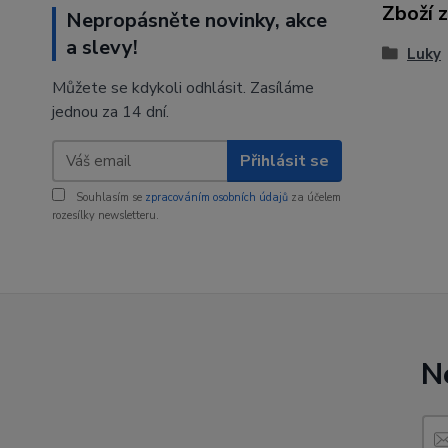
Zboží 
Nepropásněte novinky, akce
a slevy!
Luky
Můžete se kdykoli odhlásit. Zasíláme
jednou za 14 dní.
Přihlásit se
Souhlasím se
zpracováním osobních údajů
za účelem
rozesílky newsletteru.
N