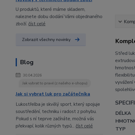
U produktů, které máme skladem,
naleznete dobu dodání Vámi objednaného
Kompl
zboží.
číst celé
Zobrazit všechny novinky
Komple
Střed luk
extrudova
Blog
hmotností
flexibili
30.04.2026
vyvážení 
Jak vybrat to pravé (z našeho e-shopu)
spolehliv
Jak si vybrat luk pro začátečníka
SPECIF
Lukostřelba je skvělý sport, který spojuje
soustředění, techniku i radost z pohybu.
DÉLKA
Pokud s ní teprve začínáte, možná vás
HMOTN
překvapí, kolik různých typů...
číst celé
TYP