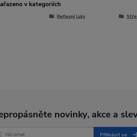
zařazeno v kategoriích
Reflexní luky
Stře
epropásněte novinky, akce a slev
Přihlásit se