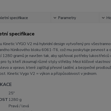
etní specifikace
Parametry
Ho
tní specifikace
u Kinetic VYGO V2 má hybridní design vytvořený pro všestranno
ného hliníkového bloku 6061-T6, což mu poskytuje pevnost a odo
 1280 gramů je navržen tak, aby splňoval potřeby lukostřelců o
tu pro ty, kteří zkoumají různé styly střelby. Mezi klíčové vlastnos
vlevo a vpravo, které zajišťují přesné ladění, a bezpečné prodlou
ost. Kinetic Vygo V2 = výkon a přizpůsobivost v jednom.
IKACE
25"
OST
1280 g
Pravá / levá