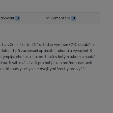
dnocení
0
Komentáře
0
st a výkon. Tento 25" střed je vyroben CNC obráběním z
lnost při zachování optimální tuhosti a vyvážení. S
lympijského luku i lukostřelců s holým lukem a nabízí
ti patří válcová závaží pro holý luk s možnosí nastavit
žení klapačky uchycené dvojitými šrouby pro vyšší