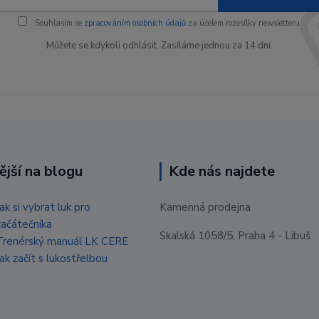
Souhlasím se
zpracováním osobních údajů
za účelem rozesílky newsletteru.
Můžete se kdykoli odhlásit. Zasíláme jednou za 14 dní.
ější na blogu
Kde nás najdete
Jak si vybrat luk pro
Kamenná prodejna
začátečníka
Skalská 1058/5, Praha 4 - Libuš
Trenérský manuál LK CERE
Jak začít s lukostřelbou