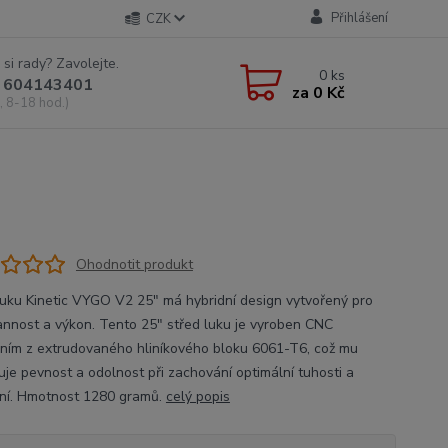
Přihlášení
CZK
 si rady? Zavolejte.
0
ks
 604143401
za
0 Kč
, 8-18 hod.)
Ohodnotit produkt
luku Kinetic VYGO V2 25" má hybridní design vytvořený pro
annost a výkon. Tento 25" střed luku je vyroben CNC
ním z extrudovaného hliníkového bloku 6061-T6, což mu
uje pevnost a odolnost při zachování optimální tuhosti a
ní. Hmotnost 1280 gramů.
celý popis