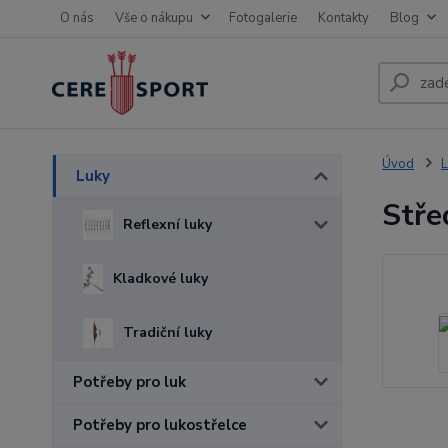
O nás
Vše o nákupu
Fotogalerie
Kontakty
Blog
Úvod
L
Luky
Stře
Reflexní luky
Kladkové luky
Tradiční luky
Potřeby pro luk
Potřeby pro lukostřelce