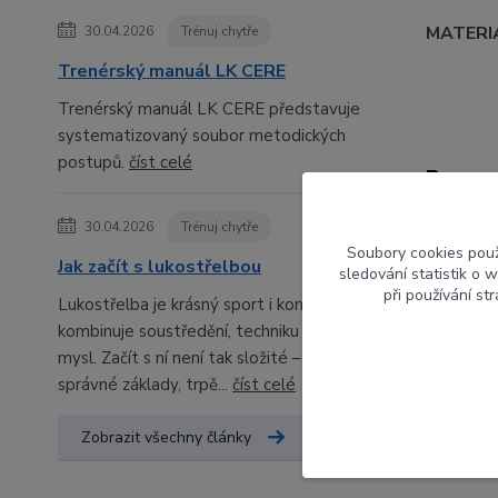
MATERI
30.04.2026
Trénuj chytře
Trenérský manuál LK CERE
Trenérský manuál LK CERE představuje
systematizovaný soubor metodických
postupů.
číst celé
Param
30.04.2026
Trénuj chytře
Výrob
Soubory cookies pou
Jak začít s lukostřelbou
sledování statistik o
Orien
při používání st
Lukostřelba je krásný sport i koníček, který
kombinuje soustředění, techniku a klidnou
Barva
mysl. Začít s ní není tak složité – stačí
správné základy, trpě...
číst celé
Zobrazit všechny články