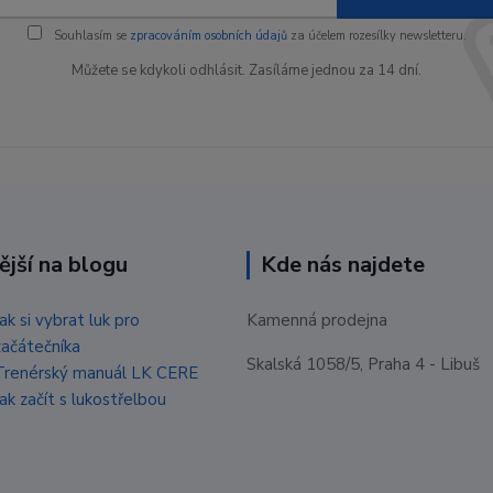
Souhlasím se
zpracováním osobních údajů
za účelem rozesílky newsletteru.
Můžete se kdykoli odhlásit. Zasíláme jednou za 14 dní.
ější na blogu
Kde nás najdete
Jak si vybrat luk pro
Kamenná prodejna
začátečníka
Skalská 1058/5, Praha 4 - Libuš
Trenérský manuál LK CERE
Jak začít s lukostřelbou