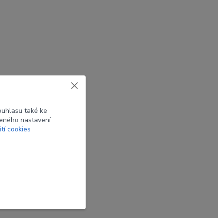
ouhlasu také ke
beného nastavení
ití cookies