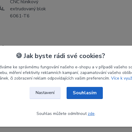
CNC hliníkový
ÁL
extrudovaný blok
6061-T6
etry
🍪 Jak byste rádi své cookies?
ce
KINETIC
žíváme ke správnému fungování našeho e-shopu a v případě vašeho s
 webu, měření efektivity reklamních kampaní, zapamatování vašeho oblí
tace
RH
ránek, či zobrazení reklam odpovídajících vašim preferencím.
Více k využ
Červená
Souhlasím
Nastavení
Souhlas můžete odmítnout
zde
.