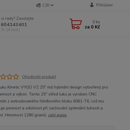
Přihlášení
CZK
 si rady? Zavolejte.
0
ks
 604143401
za
0 Kč
, 8-18 hod.)
Ohodnotit produkt
luku Kinetic VYGO V2 25" má hybridní design vytvořený pro
annost a výkon. Tento 25" střed luku je vyroben CNC
ním z extrudovaného hliníkového bloku 6061-T6, což mu
uje pevnost a odolnost při zachování optimální tuhosti a
ní. Hmotnost 1280 gramů.
celý popis