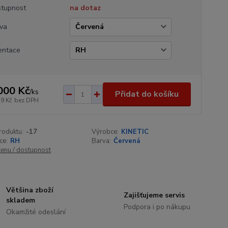
tupnost
na dotaz
va
entace
000 Kč
/
ks
Přidat do košíku
59 Kč
bez DPH
roduktu:
-17
Výrobce:
KINETIC
ce:
RH
Barva:
Červená
cenu / dostupnost
Většina zboží
Zajišťujeme servis
skladem
Podpora i po nákupu
Okamžité odeslání