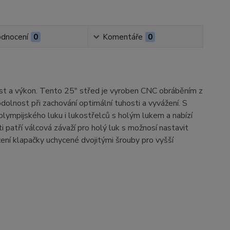
dnocení
0
Komentáře
0
st a výkon. Tento 25" střed je vyroben CNC obráběním z
lnost při zachování optimální tuhosti a vyvážení. S
lympijského luku i lukostřelců s holým lukem a nabízí
ti patří válcová závaží pro holý luk s možnosí nastavit
žení klapačky uchycené dvojitými šrouby pro vyšší