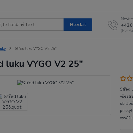
Nevíte
Hledat
+420
(Po-Pá
uky
Střed luku VYGO V2 25"
d luku VYGO V2 25"
Střed 
všestr
obrábě
poskyt
vyváže