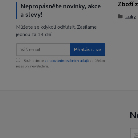
Zboží 
Nepropásněte novinky, akce
a slevy!
Luky
Můžete se kdykoli odhlásit. Zasíláme
jednou za 14 dní.
Přihlásit se
Souhlasím se
zpracováním osobních údajů
za účelem
rozesílky newsletteru.
N