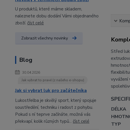
U produktů, které máme skladem,
naleznete dobu dodání Vámi objednaného
Kompl
zboží.
číst celé
Zobrazit všechny novinky
Komple
Střed luk
extrudova
Blog
hmotností
flexibili
30.04.2026
vyvážení 
Jak vybrat to pravé (z našeho e-shopu)
spolehliv
Jak si vybrat luk pro začátečníka
SPECIF
Lukostřelba je skvělý sport, který spojuje
soustředění, techniku i radost z pohybu.
DÉLKA
Pokud s ní teprve začínáte, možná vás
HMOTN
překvapí, kolik různých typů...
číst celé
TYP