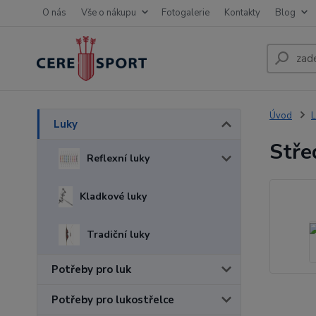
O nás
Vše o nákupu
Fotogalerie
Kontakty
Blog
Úvod
L
Luky
Stře
Reflexní luky
Kladkové luky
Tradiční luky
Potřeby pro luk
Potřeby pro lukostřelce