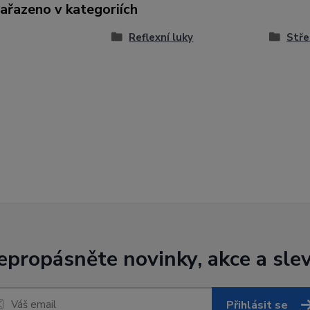
zařazeno v kategoriích
Reflexní luky
Stře
epropásněte novinky, akce a slev
Přihlásit se