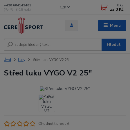
0
ks
+420 604143401
CZK
za
0 Kč
(Po-Pá, 8-18 hod.)
Menu
Hledat
Úvod
Luky
Střed luku VYGO V2 25"
Střed luku VYGO V2 25"
Ohodnotit produkt