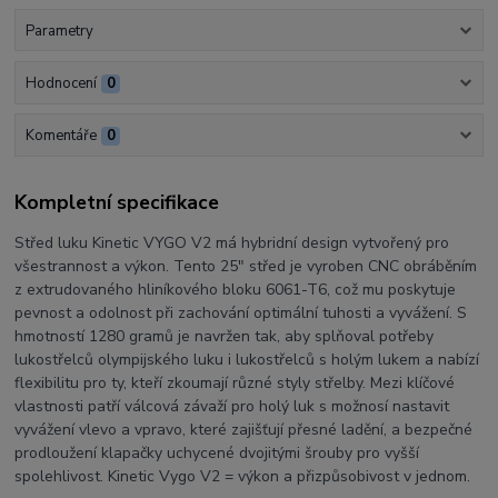
Parametry
Hodnocení
0
Komentáře
0
Kompletní specifikace
Střed luku Kinetic VYGO V2 má hybridní design vytvořený pro
všestrannost a výkon. Tento 25" střed je vyroben CNC obráběním
z extrudovaného hliníkového bloku 6061-T6, což mu poskytuje
pevnost a odolnost při zachování optimální tuhosti a vyvážení. S
hmotností 1280 gramů je navržen tak, aby splňoval potřeby
lukostřelců olympijského luku i lukostřelců s holým lukem a nabízí
flexibilitu pro ty, kteří zkoumají různé styly střelby. Mezi klíčové
vlastnosti patří válcová závaží pro holý luk s možnosí nastavit
vyvážení vlevo a vpravo, které zajišťují přesné ladění, a bezpečné
prodloužení klapačky uchycené dvojitými šrouby pro vyšší
spolehlivost. Kinetic Vygo V2 = výkon a přizpůsobivost v jednom.