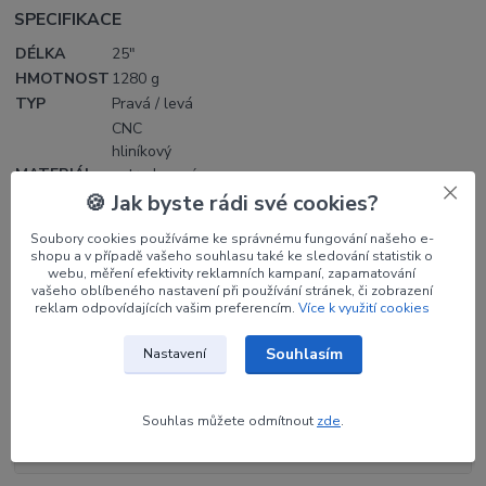
SPECIFIKACE
DÉLKA
25"
HMOTNOST
1280 g
TYP
Pravá / levá
CNC
hliníkový
MATERIÁL
extrudovaný
blok 6061-
🍪 Jak byste rádi své cookies?
T6
Soubory cookies používáme ke správnému fungování našeho e-
shopu a v případě vašeho souhlasu také ke sledování statistik o
webu, měření efektivity reklamních kampaní, zapamatování
vašeho oblíbeného nastavení při používání stránek, či zobrazení
reklam odpovídajících vašim preferencím.
Více k využití cookies
Parametry
Souhlasím
Nastavení
Výrobce
KINETIC
Orientace
RH
Souhlas můžete odmítnout
zde
.
Barva
Zelená