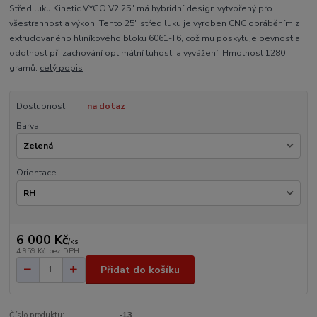
Střed luku Kinetic VYGO V2 25" má hybridní design vytvořený pro
všestrannost a výkon. Tento 25" střed luku je vyroben CNC obráběním z
extrudovaného hliníkového bloku 6061-T6, což mu poskytuje pevnost a
odolnost při zachování optimální tuhosti a vyvážení. Hmotnost 1280
gramů.
celý popis
Dostupnost
na dotaz
Barva
Orientace
6 000 Kč
/
ks
4 959 Kč
bez DPH
Přidat do košíku
Číslo produktu:
-13