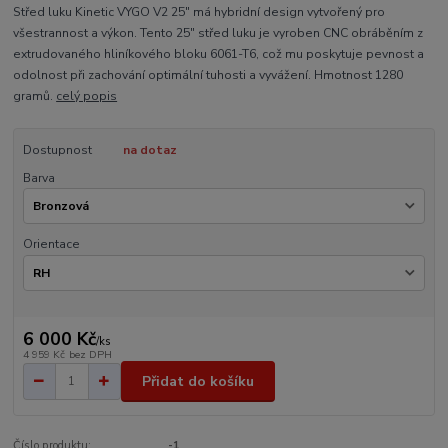
Střed luku Kinetic VYGO V2 25" má hybridní design vytvořený pro
všestrannost a výkon. Tento 25" střed luku je vyroben CNC obráběním z
extrudovaného hliníkového bloku 6061-T6, což mu poskytuje pevnost a
odolnost při zachování optimální tuhosti a vyvážení. Hmotnost 1280
gramů.
celý popis
Dostupnost
na dotaz
Barva
Orientace
6 000 Kč
/
ks
4 959 Kč
bez DPH
Přidat do košíku
Číslo produktu:
-1