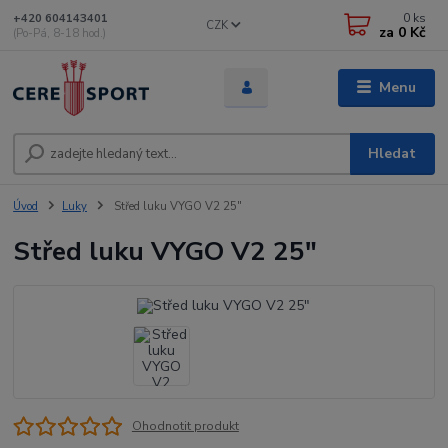
0
ks
+420 604143401
CZK
za
0 Kč
(Po-Pá, 8-18 hod.)
Menu
Hledat
Úvod
Luky
Střed luku VYGO V2 25"
Střed luku VYGO V2 25"
Ohodnotit produkt