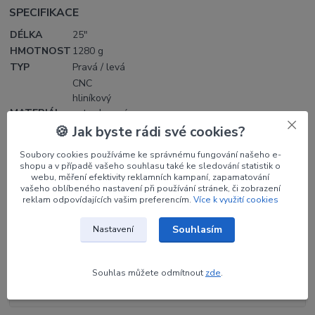
SPECIFIKACE
DÉLKA
25"
HMOTNOST
1280 g
TYP
Pravá / levá
CNC
hliníkový
MATERIÁL
extrudovaný
blok 6061-
🍪 Jak byste rádi své cookies?
T6
Soubory cookies používáme ke správnému fungování našeho e-
shopu a v případě vašeho souhlasu také ke sledování statistik o
webu, měření efektivity reklamních kampaní, zapamatování
vašeho oblíbeného nastavení při používání stránek, či zobrazení
reklam odpovídajících vašim preferencím.
Více k využití cookies
Parametry
Souhlasím
Nastavení
Výrobce
KINETIC
Orientace
RH
Souhlas můžete odmítnout
zde
.
Barva
Bronzová