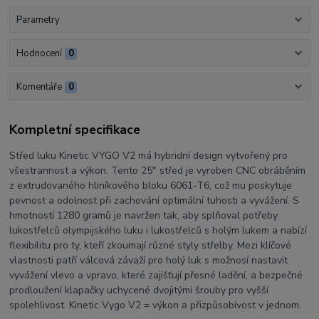
Parametry
Hodnocení
0
Komentáře
0
Kompletní specifikace
Střed luku Kinetic VYGO V2 má hybridní design vytvořený pro
všestrannost a výkon. Tento 25" střed je vyroben CNC obráběním
z extrudovaného hliníkového bloku 6061-T6, což mu poskytuje
pevnost a odolnost při zachování optimální tuhosti a vyvážení. S
hmotností 1280 gramů je navržen tak, aby splňoval potřeby
lukostřelců olympijského luku i lukostřelců s holým lukem a nabízí
flexibilitu pro ty, kteří zkoumají různé styly střelby. Mezi klíčové
vlastnosti patří válcová závaží pro holý luk s možnosí nastavit
vyvážení vlevo a vpravo, které zajišťují přesné ladění, a bezpečné
prodloužení klapačky uchycené dvojitými šrouby pro vyšší
spolehlivost. Kinetic Vygo V2 = výkon a přizpůsobivost v jednom.