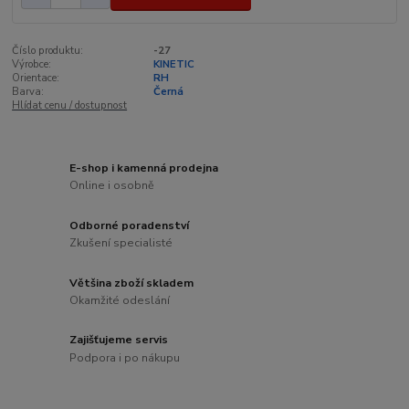
Číslo produktu:
-27
Výrobce:
KINETIC
Orientace:
RH
Barva:
Černá
Hlídat cenu / dostupnost
E-shop i kamenná prodejna
Online i osobně
Odborné poradenství
Zkušení specialisté
Většina zboží skladem
Okamžité odeslání
Zajišťujeme servis
Podpora i po nákupu