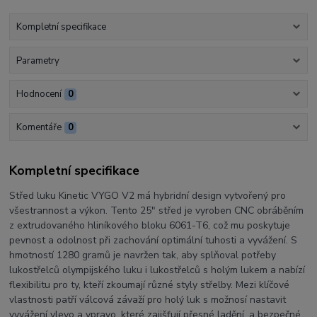
Kompletní specifikace
Parametry
Hodnocení
0
Komentáře
0
Kompletní specifikace
Střed luku Kinetic VYGO V2 má hybridní design vytvořený pro
všestrannost a výkon. Tento 25" střed je vyroben CNC obráběním
z extrudovaného hliníkového bloku 6061-T6, což mu poskytuje
pevnost a odolnost při zachování optimální tuhosti a vyvážení. S
hmotností 1280 gramů je navržen tak, aby splňoval potřeby
lukostřelců olympijského luku i lukostřelců s holým lukem a nabízí
flexibilitu pro ty, kteří zkoumají různé styly střelby. Mezi klíčové
vlastnosti patří válcová závaží pro holý luk s možnosí nastavit
vyvážení vlevo a vpravo, které zajišťují přesné ladění, a bezpečné