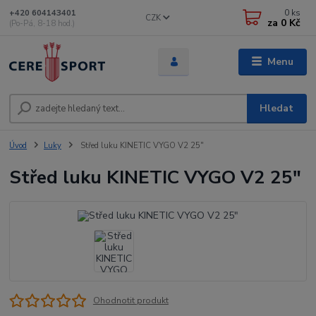
0
ks
+420 604143401
CZK
za
0 Kč
(Po-Pá, 8-18 hod.)
Menu
Hledat
Úvod
Luky
Střed luku KINETIC VYGO V2 25"
Střed luku KINETIC VYGO V2 25"
Ohodnotit produkt