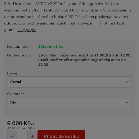
Střed luku Kinetic VYGO V2 25" má hybridní design vytvořený pro
všestrannost a výkon. Tento 25" střed luku je vyroben CNC obráběním z
extrudovaného hliníkového bloku 6061-T6, což mu poskytuje pevnost a
odolnost při zachování optimální tuhosti a vyvážení. Hmotnost 1280
gramů.
celý popis
Dostupnost
Skladem 1 ks
Doba dodání
Zboží Vám můžeme doručit již 11.08.2026 do 12:00.
Stačí, když zboží objednáte nejpozději dnes do
12:00
Barva
Orientace
6 000 Kč
/
ks
4 959 Kč
bez DPH
Přidat do košíku