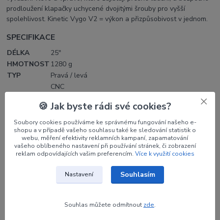
prodloužení klapačky uchycené dvojitými šrouby pro vyšší
spolehlivost. Kinetic Vygo V2 = výkon a přizpůsobivost v jednom.
SPECIFIKACE
DÉLKA
25"
HMOTNOST
1280 g
TYP
Pravá / levá
CNC
hliníkový
🍪 Jak byste rádi své cookies?
MATERIÁL
extrudovaný
blok 6061-
Soubory cookies používáme ke správnému fungování našeho e-
T6
shopu a v případě vašeho souhlasu také ke sledování statistik o
webu, měření efektivity reklamních kampaní, zapamatování
vašeho oblíbeného nastavení při používání stránek, či zobrazení
reklam odpovídajících vašim preferencím.
Více k využití cookies
Parametry
Souhlasím
Nastavení
Výrobce
KINETIC
Souhlas můžete odmítnout
zde
.
Orientace
RH