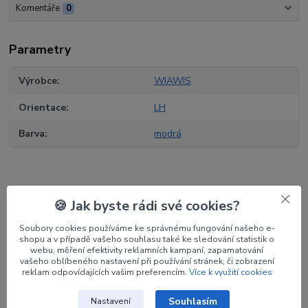
Komentáře
0
Parametry
Výrobce
WIAWIS
Orientace
LH
Barva
modrá
🍪 Jak byste rádi své cookies?
Zboží zařazeno v kategoriích
Soubory cookies používáme ke správnému fungování našeho e-
Luky
shopu a v případě vašeho souhlasu také ke sledování statistik o
webu, měření efektivity reklamních kampaní, zapamatování
Reflexní luky
vašeho oblíbeného nastavení při používání stránek, či zobrazení
reklam odpovídajících vašim preferencím.
Více k využití cookies
Středy luků
Souhlasím
Nastavení