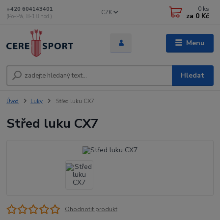
0
ks
+420 604143401
CZK
za
0 Kč
(Po-Pá, 8-18 hod.)
Menu
Hledat
Úvod
Luky
Střed luku CX7
Střed luku CX7
Ohodnotit produkt