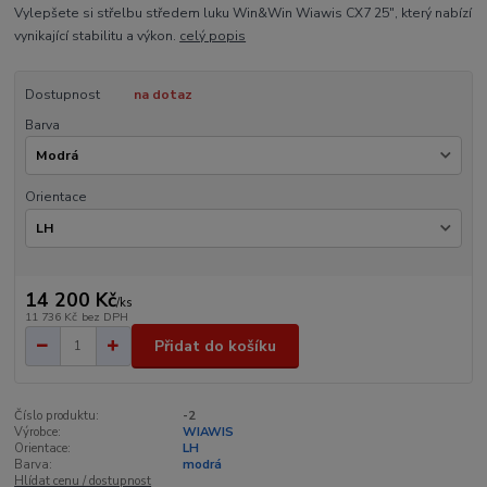
Vylepšete si střelbu středem luku Win&Win Wiawis CX7 25", který nabízí
vynikající stabilitu a výkon.
celý popis
Dostupnost
na dotaz
Barva
Orientace
14 200 Kč
/
ks
11 736 Kč
bez DPH
Přidat do košíku
Číslo produktu:
-2
Výrobce:
WIAWIS
Orientace:
LH
Barva:
modrá
Hlídat cenu / dostupnost