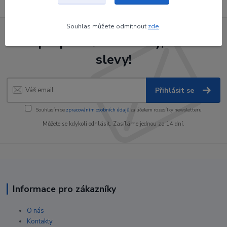
Souhlas můžete odmítnout
zde
.
Nepropásněte novinky, akce a
slevy!
Přihlásit se
Souhlasím se
zpracováním osobních údajů
za účelem rozesílky newsletteru.
Můžete se kdykoli odhlásit. Zasíláme jednou za 14 dní.
Informace pro zákazníky
O nás
Kontakty