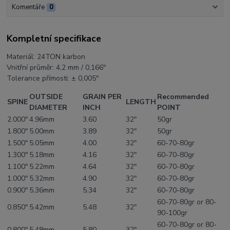
Komentáře
0
Kompletní specifikace
Materiál:
24TON karbon
Vnitřní průměr:
4,2 mm / 0,166"
Tolerance přímosti:
±
0,005"
OUTSIDE
GRAIN PER
Recommended
SPINE
LENGTH
DIAMETER
INCH
POINT
2.000"
4.96mm
3.60
32"
50gr
1.800"
5.00mm
3.89
32"
50gr
1.500"
5.05mm
4.00
32"
60-70-80gr
1.300"
5.18mm
4.16
32"
60-70-80gr
1.100"
5.22mm
4.64
32"
60-70-80gr
1.000"
5.32mm
4.90
32"
60-70-80gr
0.900"
5.36mm
5.34
32"
60-70-80gr
60-70-80gr or 80-
0.850"
5.42mm
5.48
32"
90-100gr
60-70-80gr or 80-
0.800"
5.48mm
5.80
32"