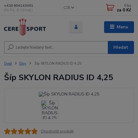
0
ks
+420 604143401
CZK
za
0 Kč
(Po-Pá, 8-18 hod.)
Menu
Hledat
Úvod
Šípy
Šíp SKYLON RADIUS ID 4,25
Šíp SKYLON RADIUS ID 4,25
Ohodnotit produkt