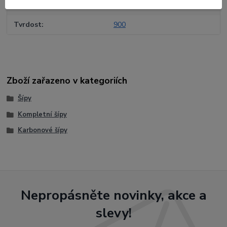
Výrobce
SKYLON
Tvrdost
900
Zboží zařazeno v kategoriích
Šípy
Kompletní šípy
Karbonové šípy
Nepropásněte novinky, akce a
slevy!