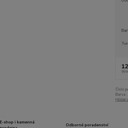
Dob
Bar
Tvr
12
99 
Číslo p
Barva:
Hlídat 
E-shop i kamenná
Odborné poradenství
prodejna