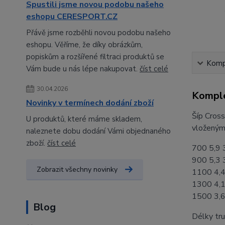
Spustili jsme novou podobu našeho
eshopu CERESPORT.CZ
Přávě jsme rozběhli novou podobu našeho
eshopu. Věříme, že díky obrázkům,
popiskům a rozšířené filtraci produktů se
Kompl
Vám bude u nás lépe nakupovat.
číst celé
30.04.2026
Komple
Novinky v termínech dodání zboží
Šíp Cross
U produktů, které máme skladem,
vloženým
naleznete dobu dodání Vámi objednaného
zboží.
číst celé
700 5,9 
900 5,3 
Zobrazit všechny novinky
1100 4,4
1300 4,1
1500 3,6
Blog
Délky tru