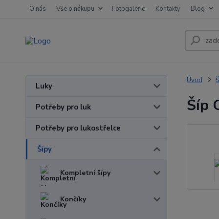
O nás
Vše o nákupu
Fotogalerie
Kontakty
Blog
Úvod
Š
Luky
Šíp 
Potřeby pro luk
Potřeby pro lukostřelce
Šípy
Kompletní šípy
Končíky