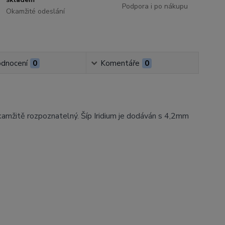
Podpora i po nákupu
Okamžité odeslání
dnocení
0
Komentáře
0
okamžitě rozpoznatelný. Šíp Iridium je dodáván s 4,2mm