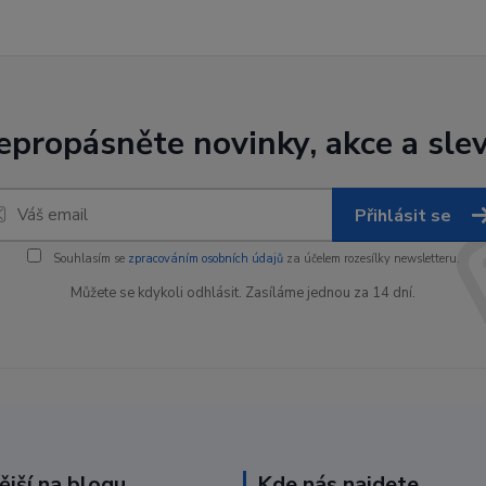
epropásněte novinky, akce a slev
Přihlásit se
Souhlasím se
zpracováním osobních údajů
za účelem rozesílky newsletteru.
Můžete se kdykoli odhlásit. Zasíláme jednou za 14 dní.
ější na blogu
Kde nás najdete