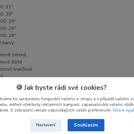
0: 31"
0: 30"
00: 28"
00: 28"
00: 28"
 barvy:
nově zelená
nově žlutá
nově oranžová
lá
🍪 Jak byste rádi své cookies?
žíváme ke správnému fungování našeho e-shopu a v případě vašeho s
 webu, měření efektivity reklamních kampaní, zapamatování vašeho oblí
etry
ránek, či zobrazení reklam odpovídajících vašim preferencím.
Více k využ
ce
CROSS-X
Souhlasím
Nastavení