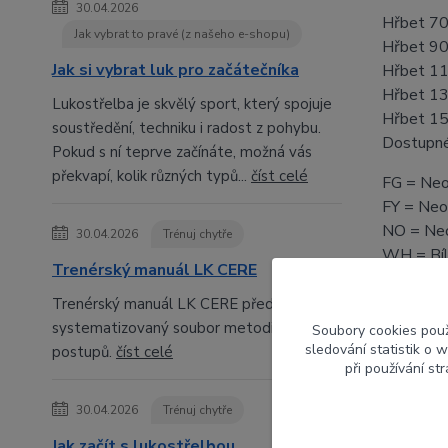
30.04.2026
Hřbet 70
Jak vybrat to pravé (z našeho e-shopu)
Hřbet 90
Jak si vybrat luk pro začátečníka
Hřbet 11
Hřbet 13
Lukostřelba je skvělý sport, který spojuje
Hřbet 15
soustředění, techniku i radost z pohybu.
Dostupné
Pokud s ní teprve začínáte, možná vás
překvapí, kolik různých typů...
číst celé
FG = Neo
FY = Neo
NO = Neo
30.04.2026
Trénuj chytře
WH = Bí
Trenérský manuál LK CERE
Trenérský manuál LK CERE představuje
systematizovaný soubor metodických
Soubory cookies pou
sledování statistik o
postupů.
číst celé
Param
při používání st
Výrob
30.04.2026
Trénuj chytře
Jak začít s lukostřelbou