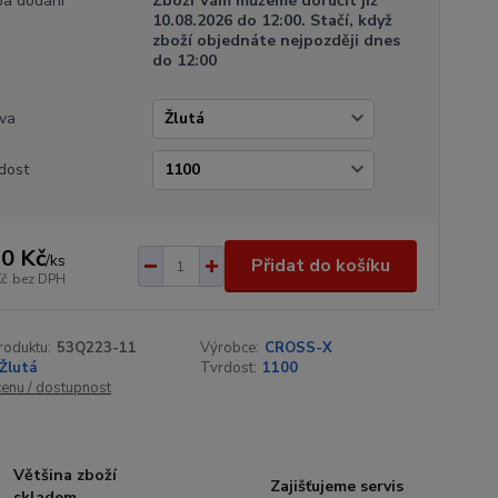
a dodání
Zboží Vám můžeme doručit již
10.08.2026 do 12:00. Stačí, když
zboží objednáte nejpozději dnes
do 12:00
va
dost
0 Kč
/
ks
Přidat do košíku
Kč
bez DPH
roduktu:
53Q223-11
Výrobce:
CROSS-X
Žlutá
Tvrdost:
1100
cenu / dostupnost
Většina zboží
Zajišťujeme servis
skladem