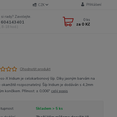
Přihlášení
CZK
 si rady? Zavolejte.
0
ks
 604143401
za
0 Kč
, 8-18 hod.)
Ohodnotit produkt
oss-X Iridium je celokarbonový šíp. Díky jasným barvám na
je okamžitě rozpoznatelný. Šíp Iridium je dodáván s 4,2mm
ým končíkem. Přímost: ± 0,006"
celý popis
tupnost
Skladem > 5 ks