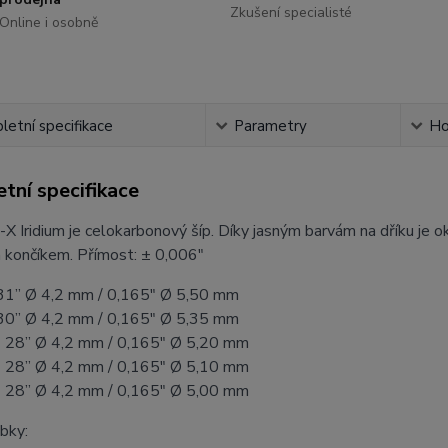
Zkušení specialisté
Online i osobně
etní specifikace
Parametry
Ho
tní specifikace
-X Iridium je celokarbonový šíp. Díky jasným barvám na dříku je 
 končíkem. Přímost: ± 0,006"
31” Ø 4,2 mm / 0,165" Ø 5,50 mm
30” Ø 4,2 mm / 0,165" Ø 5,35 mm
 28” Ø 4,2 mm / 0,165" Ø 5,20 mm
 28” Ø 4,2 mm / 0,165" Ø 5,10 mm
 28” Ø 4,2 mm / 0,165" Ø 5,00 mm
bky: