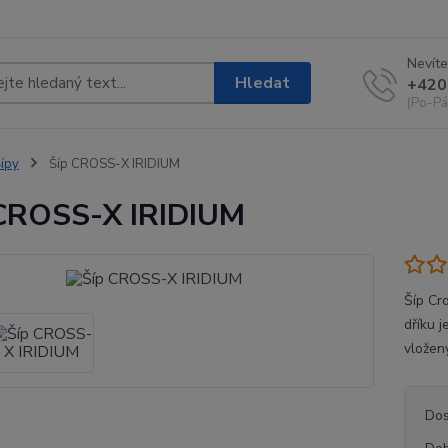
Nevíte
Hledat
+420
(Po-Pá
ípy
Šíp CROSS-X IRIDIUM
CROSS-X IRIDIUM
Šíp Cr
dříku 
vložen
Dos