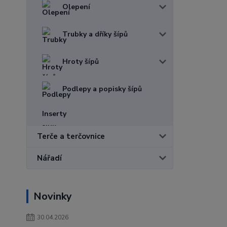
Olepení
Trubky a dříky šípů
Hroty šípů
Podlepy a popisky šípů
Inserty
Terče a terčovnice
Nářadí
Novinky
30.04.2026