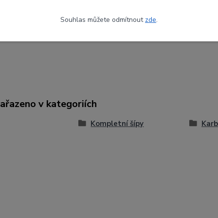
Žlutá
Souhlas můžete odmítnout
zde
.
st
1100
zařazeno v kategoriích
Kompletní šípy
Karb