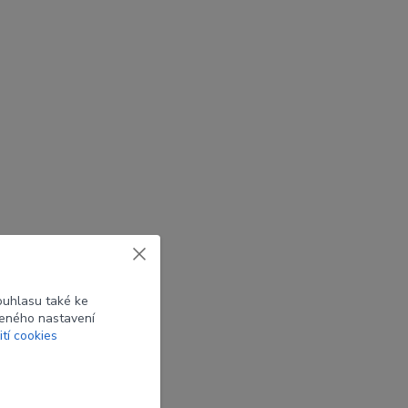
ouhlasu také ke
beného nastavení
ití cookies