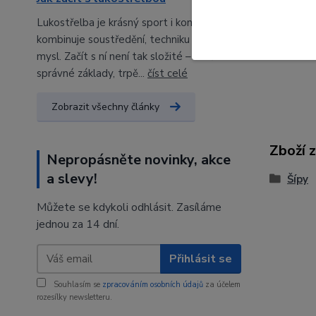
Barva
Lukostřelba je krásný sport i koníček, který
Tvrdo
kombinuje soustředění, techniku a klidnou
mysl. Začít s ní není tak složité – stačí
správné základy, trpě...
číst celé
Zobrazit všechny články
Zboží 
Nepropásněte novinky, akce
a slevy!
Šípy
Můžete se kdykoli odhlásit. Zasíláme
jednou za 14 dní.
Přihlásit se
Souhlasím se
zpracováním osobních údajů
za účelem
rozesílky newsletteru.