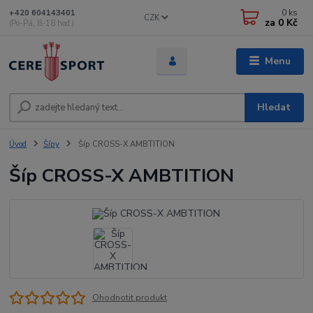
0
ks
+420 604143401
CZK
za
0 Kč
(Po-Pá, 8-18 hod.)
Menu
Hledat
Úvod
Šípy
Šíp CROSS-X AMBTITION
Šíp CROSS-X AMBTITION
Ohodnotit produkt