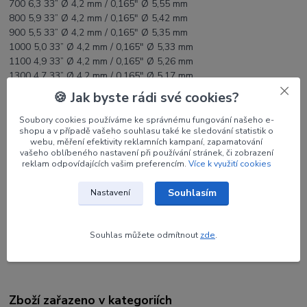
700 6,3 33” Ø 4,2 mm / 0,165" Ø 5,55 mm
800 5,9 33” Ø 4,2 mm / 0,165" Ø 5,42 mm
900 5,5 33” Ø 4,2 mm / 0,165" Ø 5,35 mm
1000 5,0 33” Ø 4,2 mm / 0,165" Ø 5,33 mm
1100 4,9 33” Ø 4,2 mm / 0,165" Ø 5,26 mm
1300 4,7 33” Ø 4,2 mm / 0,165" Ø 5,17 mm
1500 4,2 33” Ø 4,2 mm / 0,165" Ø 5,10 mm
🍪 Jak byste rádi své cookies?
1800 3,9 33” Ø 4,2 mm / 0,165" Ø 5,06 mm
Soubory cookies používáme ke správnému fungování našeho e-
shopu a v případě vašeho souhlasu také ke sledování statistik o
webu, měření efektivity reklamních kampaní, zapamatování
vašeho oblíbeného nastavení při používání stránek, či zobrazení
reklam odpovídajících vašim preferencím.
Více k využití cookies
Parametry
Souhlasím
Nastavení
Výrobce
CROSS-X
Tvrdost
1500
Souhlas můžete odmítnout
zde
.
Zboží zařazeno v kategoriích