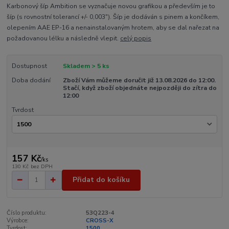
Karbonový šíp Ambition se vyznačuje novou grafikou a především je to
šíp (s rovnostní tolerancí +/- 0,003"). Šíp je dodáván s pinem a končíkem,
olepením AAE EP-16 a nenainstalovaným hrotem, aby se dal nařezat na
požadovanou lélku a následně vlepit.
celý popis
Dostupnost
Skladem > 5 ks
Doba dodání
Zboží Vám můžeme doručit již 13.08.2026 do 12:00.
Stačí, když zboží objednáte nejpozději do zítra do
12:00
Tvrdost
157 Kč
/
ks
130 Kč
bez DPH
Přidat do košíku
Číslo produktu:
53Q223-4
Výrobce:
CROSS-X
Tvrdost:
1500