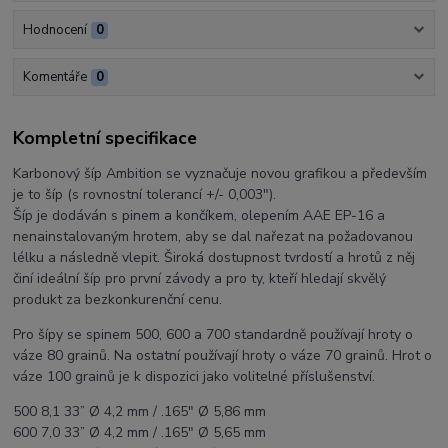
Hodnocení
0
Komentáře
0
Kompletní specifikace
Karbonový šíp Ambition se vyznačuje novou grafikou a především
je to šíp (s rovnostní tolerancí +/- 0,003").
Šíp je dodáván s pinem a končíkem, olepením AAE EP-16 a
nenainstalovaným hrotem, aby se dal nařezat na požadovanou
lélku a následně vlepit. Široká dostupnost tvrdostí a hrotů z něj
činí ideální šíp pro první závody a pro ty, kteří hledají skvělý
produkt za bezkonkurenční cenu.
Pro šípy se spinem 500, 600 a 700 standardně používají hroty o
váze 80 grainů. Na ostatní používají hroty o váze 70 grainů. Hrot o
váze 100 grainů je k dispozici jako volitelné příslušenství.
500 8,1 33” Ø 4,2 mm / .165" Ø 5,86 mm
600 7,0 33” Ø 4,2 mm / .165" Ø 5,65 mm