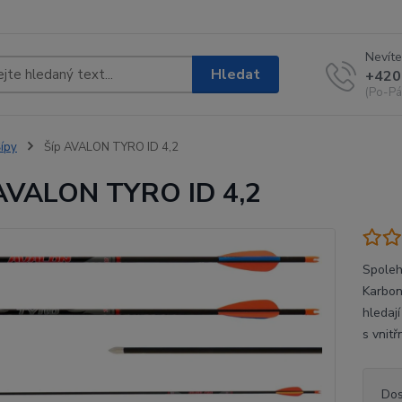
Nevíte
Hledat
+420
(Po-Pá
ípy
Šíp AVALON TYRO ID 4,2
AVALON TYRO ID 4,2
Spoleh
Karbon
hledaj
s vnit
Dos