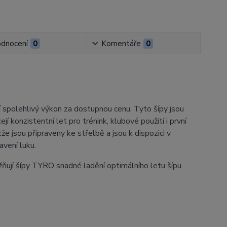
dnocení
0
Komentáře
0
jí spolehlivý výkon za dostupnou cenu. Tyto šípy jsou
 konzistentní let pro trénink, klubové použití i první
e jsou připraveny ke střelbě a jsou k dispozici v
avení luku.
ují šípy TYRO snadné ladění optimálního letu šípu.