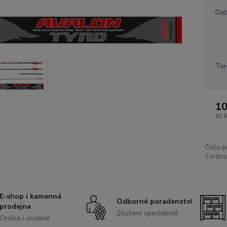
Dob
Tvr
10
83 
Číslo p
Tvrdos
E-shop i kamenná
Odborné poradenství
prodejna
Zkušení specialisté
Online i osobně