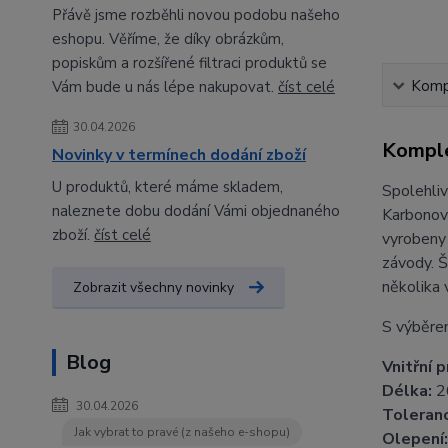
Přávě jsme rozběhli novou podobu našeho
eshopu. Věříme, že díky obrázkům,
popiskům a rozšířené filtraci produktů se
Kompl
Vám bude u nás lépe nakupovat.
číst celé
30.04.2026
Komple
Novinky v termínech dodání zboží
U produktů, které máme skladem,
Spolehliv
naleznete dobu dodání Vámi objednaného
Karbonové
zboží.
číst celé
vyrobeny 
závody. Š
několika 
Zobrazit všechny novinky
S výběrem
Blog
Vnitřní 
Délka:
26
30.04.2026
Toleranc
Jak vybrat to pravé (z našeho e-shopu)
Olepení: