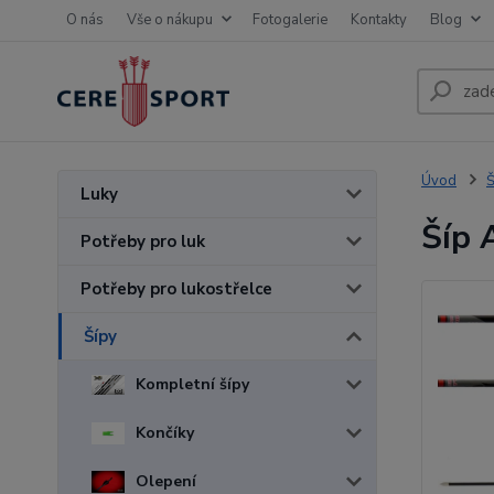
O nás
Vše o nákupu
Fotogalerie
Kontakty
Blog
Úvod
Š
Luky
Šíp 
Potřeby pro luk
Potřeby pro lukostřelce
Šípy
Kompletní šípy
Končíky
Olepení