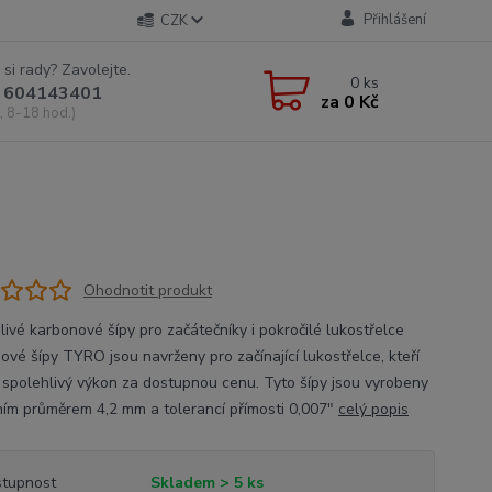
Přihlášení
CZK
 si rady? Zavolejte.
0
ks
 604143401
za
0 Kč
, 8-18 hod.)
Ohodnotit produkt
livé karbonové šípy pro začátečníky i pokročilé lukostřelce
ové šípy TYRO jsou navrženy pro začínající lukostřelce, kteří
í spolehlivý výkon za dostupnou cenu. Tyto šípy jsou vyrobeny
řním průměrem 4,2 mm a tolerancí přímosti 0,007"
celý popis
tupnost
Skladem > 5 ks