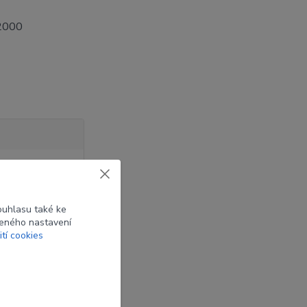
 2000
ouhlasu také ke
beného nastavení
ití cookies
onové šípy