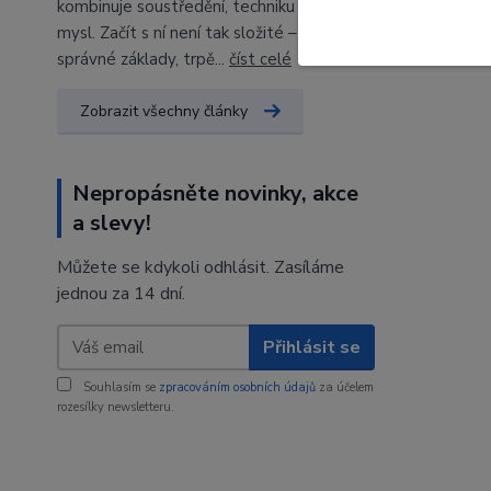
kombinuje soustředění, techniku a klidnou
mysl. Začít s ní není tak složité – stačí
správné základy, trpě...
číst celé
Zobrazit všechny články
Nepropásněte novinky, akce
a slevy!
Můžete se kdykoli odhlásit. Zasíláme
jednou za 14 dní.
Přihlásit se
Souhlasím se
zpracováním osobních údajů
za účelem
rozesílky newsletteru.