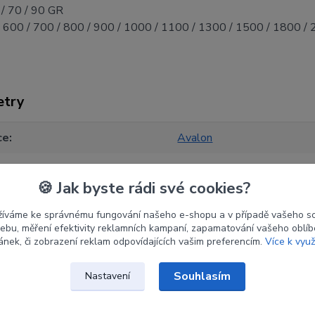
/ 70 / 90 GR
600 / 700 / 800 / 900 / 1000 / 1100 / 1300 / 1500 / 1800 /
etry
ce
Avalon
st
1000
🍪 Jak byste rádi své cookies?
žíváme ke správnému fungování našeho e-shopu a v případě vašeho s
 webu, měření efektivity reklamních kampaní, zapamatování vašeho oblí
ránek, či zobrazení reklam odpovídajících vašim preferencím.
Více k využ
Souhlasím
Nastavení
zařazeno v kategoriích
Kompletní šípy
Karb