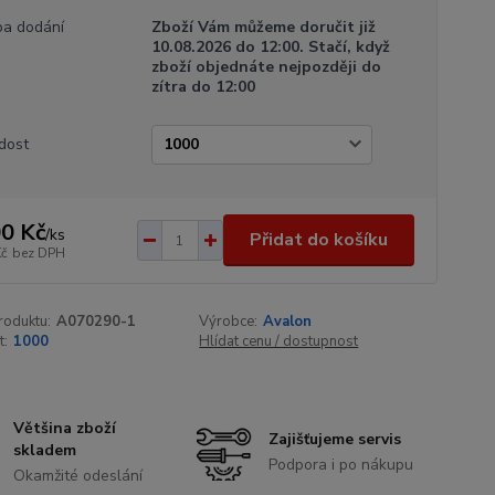
a dodání
Zboží Vám můžeme doručit již
10.08.2026 do 12:00. Stačí, když
zboží objednáte nejpozději do
zítra do 12:00
dost
0 Kč
/
ks
Přidat do košíku
Kč
bez DPH
roduktu:
A070290-1
Výrobce:
Avalon
t:
1000
Hlídat cenu / dostupnost
Většina zboží
Zajišťujeme servis
skladem
Podpora i po nákupu
Okamžité odeslání