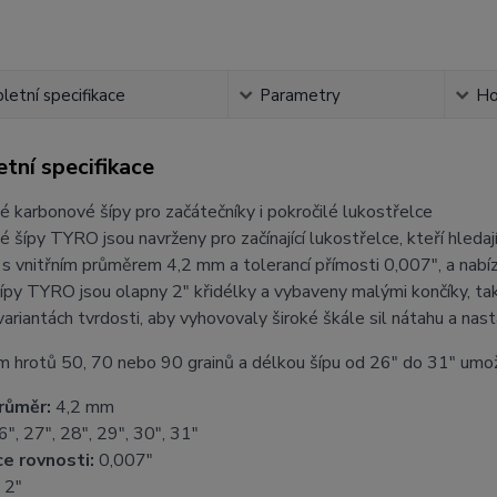
etní specifikace
Parametry
Ho
tní specifikace
é karbonové šípy pro začátečníky i pokročilé lukostřelce
 šípy TYRO jsou navrženy pro začínající lukostřelce, kteří hleda
s vnitřním průměrem 4,2 mm a tolerancí přímosti 0,007", a nabízejí
ípy TYRO jsou olapny 2" křidélky a vybaveny malými končíky, takž
variantách tvrdosti, aby vyhovovaly široké škále sil nátahu a nast
 hrotů 50, 70 nebo 90 grainů a délkou šípu od 26" do 31" umožň
průměr:
4,2 mm
", 27", 28", 29", 30", 31"
e rovnosti:
0,007"
2"