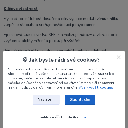
Klíčové vlastnost
Vysoká torzní tuhost dosažená díky vysoce modulovému uhlíku,
zlepšuje stabilitu a snižuje nežádoucí pohyb ramen
Epoxidová tlumicí vrstva SEF minimalizuje nárazy a vibrace pro
zvýšení stability míření a pocitu při výstřelu
Pěnové jádro EHR poskytuje vynikající tepelnou odolnost a
konzistentní výkon v různých podmínkách prostředí
🍪 Jak byste rádi své cookies?
Soubory cookies používáme ke správnému fungování našeho e-
shopu a v případě vašeho souhlasu také ke sledování statistik o
Původ zboží
webu, měření efektivity reklamních kampaní, zapamatování
vašeho oblíbeného nastavení při používání stránek, či zobrazení
reklam odpovídajících vašim preferencím.
Více k využití cookies
Parametry
Souhlasím
Nastavení
Výrobce
WIAWIS
Souhlas můžete odmítnout
zde
.
Síla
38#