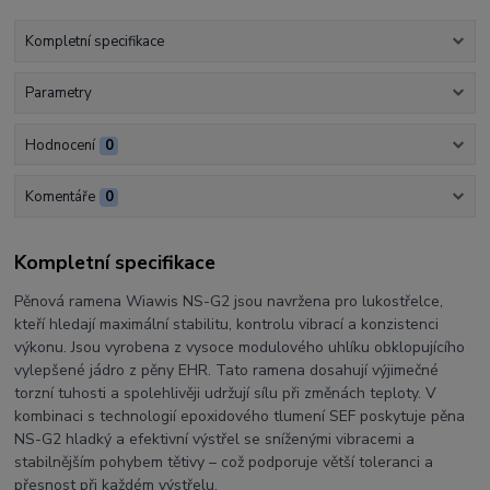
Kompletní specifikace
Parametry
Hodnocení
0
Komentáře
0
Kompletní specifikace
Pěnová ramena Wiawis NS-G2 jsou navržena pro lukostřelce,
kteří hledají maximální stabilitu, kontrolu vibrací a konzistenci
výkonu. Jsou vyrobena z vysoce modulového uhlíku obklopujícího
vylepšené jádro z pěny EHR. Tato ramena dosahují výjimečné
torzní tuhosti a spolehlivěji udržují sílu při změnách teploty. V
kombinaci s technologií epoxidového tlumení SEF poskytuje pěna
NS-G2 hladký a efektivní výstřel se sníženými vibracemi a
stabilnějším pohybem tětivy – což podporuje větší toleranci a
přesnost při každém výstřelu.