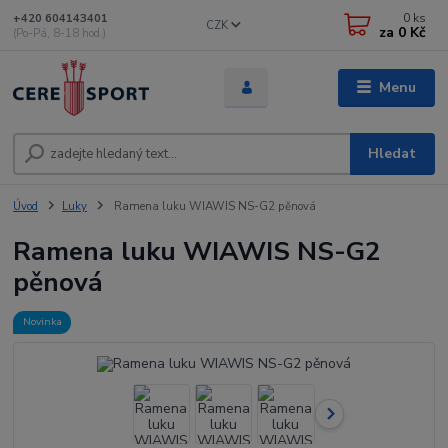
0
ks
+420 604143401
CZK
za
0 Kč
(Po-Pá, 8-18 hod.)
Menu
Hledat
Úvod
Luky
Ramena luku WIAWIS NS-G2 pěnová
Ramena luku WIAWIS NS-G2
pěnová
Novinka