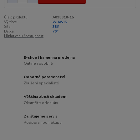
Číslo produktu:
A098818-15
Výrobce:
WIAWIS
Síla:
38#
Délka:
70"
Hlídat cenu / dostupnost
E-shop i kamenná prodejna
Online i osobně
Odborné poradenství
Zkušení specialisté
Většina zboží skladem
Okamžité odeslání
Zajišťujeme servis
Podpora i po nákupu