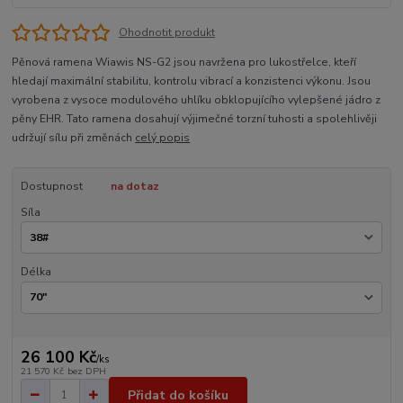
Ohodnotit produkt
Pěnová ramena Wiawis NS-G2 jsou navržena pro lukostřelce, kteří
hledají maximální stabilitu, kontrolu vibrací a konzistenci výkonu. Jsou
vyrobena z vysoce modulového uhlíku obklopujícího vylepšené jádro z
pěny EHR. Tato ramena dosahují výjimečné torzní tuhosti a spolehlivěji
udržují sílu při změnách
celý popis
Dostupnost
na dotaz
Síla
Délka
26 100 Kč
/
ks
21 570 Kč
bez DPH
Přidat do košíku