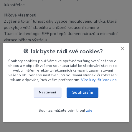
lukostřelce.
Klíčové vlastnosti
Zvýšená torzní tuhost díky vysoce modulovému uhlíku, která
poskytuje větší stabilitu a snížené kroucení ramene
Tlumicí technologie SEF pro lepší tlumení nárazů a minimální
vibrace během výstřelu
Výztuž z pěny EHR nabízí zvýšenou tepelnou odolnost a lepší
🍪 Jak byste rádi své cookies?
konzistenci při různých teplotách
Soubory cookies používáme ke správnému fungování našeho e-
shopu a v případě vašeho souhlasu také ke sledování statistik o
webu, měření efektivity reklamních kampaní, zapamatování
vašeho oblíbeného nastavení při používání stránek, či zobrazení
Parametry
reklam odpovídajících vašim preferencím.
Více k využití cookies
Souhlasím
Výrobce
WIAWIS
Nastavení
Síla
32#
Souhlas můžete odmítnout
zde
.
Délka
68"