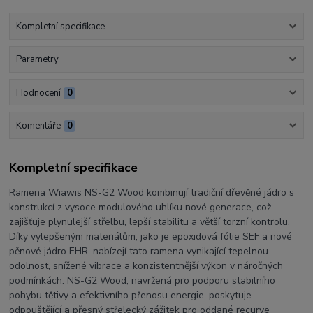
Kompletní specifikace
Parametry
Hodnocení
0
Komentáře
0
Kompletní specifikace
Ramena Wiawis NS-G2 Wood kombinují tradiční dřevěné jádro s
konstrukcí z vysoce modulového uhlíku nové generace, což
zajišťuje plynulejší střelbu, lepší stabilitu a větší torzní kontrolu.
Díky vylepšeným materiálům, jako je epoxidová fólie SEF a nové
pěnové jádro EHR, nabízejí tato ramena vynikající tepelnou
odolnost, snížené vibrace a konzistentnější výkon v náročných
podmínkách. NS-G2 Wood, navržená pro podporu stabilního
pohybu tětivy a efektivního přenosu energie, poskytuje
odpouštějící a přesný střelecký zážitek pro oddané recurve