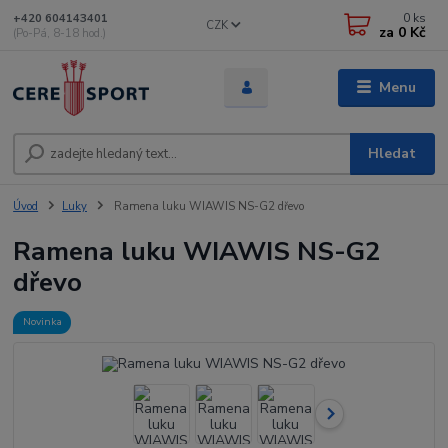
0
ks
+420 604143401
CZK
za
0 Kč
(Po-Pá, 8-18 hod.)
Menu
Hledat
Úvod
Luky
Ramena luku WIAWIS NS-G2 dřevo
Ramena luku WIAWIS NS-G2
dřevo
Novinka