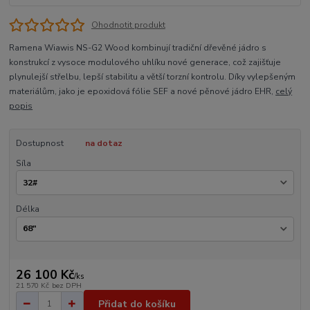
Ohodnotit produkt
Ramena Wiawis NS-G2 Wood kombinují tradiční dřevěné jádro s
konstrukcí z vysoce modulového uhlíku nové generace, což zajišťuje
plynulejší střelbu, lepší stabilitu a větší torzní kontrolu. Díky vylepšeným
materiálům, jako je epoxidová fólie SEF a nové pěnové jádro EHR,
celý
popis
Dostupnost
na dotaz
Síla
Délka
26 100 Kč
/
ks
21 570 Kč
bez DPH
Přidat do košíku