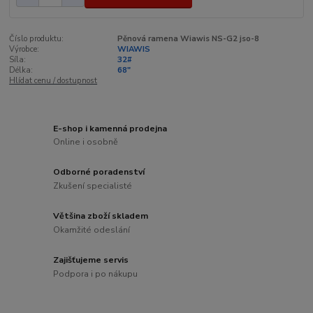
Číslo produktu:
Pěnová ramena Wiawis NS-G2 jso-8
Výrobce:
WIAWIS
Síla:
32#
Délka:
68"
Hlídat cenu / dostupnost
E-shop i kamenná prodejna
Online i osobně
Odborné poradenství
Zkušení specialisté
Většina zboží skladem
Okamžité odeslání
Zajišťujeme servis
Podpora i po nákupu