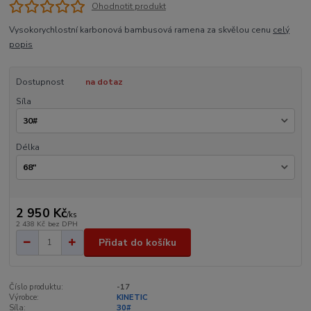
Ohodnotit produkt
Vysokorychlostní karbonová bambusová ramena za skvělou cenu
celý
popis
Dostupnost
na dotaz
Síla
Délka
2 950 Kč
/
ks
2 438 Kč
bez DPH
Přidat do košíku
Číslo produktu:
-17
Výrobce:
KINETIC
Síla:
30#