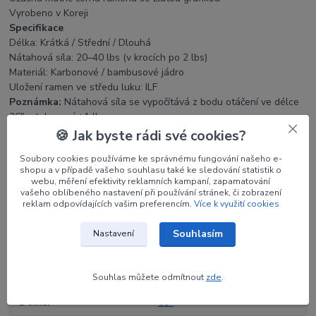
Vyrobeno v Koreji
Specifikace
Délka: Krátká / Střední / Dlouhá
Nátahová síla: 20–40 lbs (v krocích po 2 lbs)
Materiál: Karbonové / bambusové jádro
Uložení ramen ve středu luku: ILF
Poznámka:
Nátahová síla se vypočítává z bodu otáčení ve délce
26" s tolerancí ±1 lb.
🍪 Jak byste rádi své cookies?
Soubory cookies používáme ke správnému fungování našeho e-
Původ zboží
shopu a v případě vašeho souhlasu také ke sledování statistik o
webu, měření efektivity reklamních kampaní, zapamatování
vašeho oblíbeného nastavení při používání stránek, či zobrazení
reklam odpovídajících vašim preferencím.
Více k využití cookies
Parametry
Souhlasím
Nastavení
Výrobce
KINETIC
Síla
30#
Souhlas můžete odmítnout
zde
.
Délka
68"