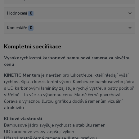
Hodnocení
0
Komentáře
0
Kompletní specifikace
Vysokorychlostní karbonové bambusová ramena za skvělou
cenu
KINETIC Mentum
je navržen pro lukostřelce, kteří hledají vyšší
rychlost šípu a konzistentní výkon. Kombinace bambusového jádra
s UD karbonovými lamináty zajišťuje rychlý výstřel a ostrý pocit při
střřelbě – to vše za výbornou cenu. Matně černá povrchová
úprava s výraznou žlutou grafikou dodává ramenům vizuální
atraktivitu.
Klíčové vlastnosti
Bambusové jádro zvyšuje rychlost a stabilitu ramen
UD karbonové vrstvy zlepšují výkon
Úžasná matně černá ramena se žlutou grafikou