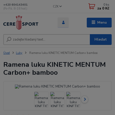
0
ks
+420 604143401
CZK
za
0 Kč
(Po-Pá, 8-18 hod.)
Menu
Hledat
Úvod
Luky
Ramena luku KINETIC MENTUM Carbon+ bamboo
Ramena luku KINETIC MENTUM
Carbon+ bamboo