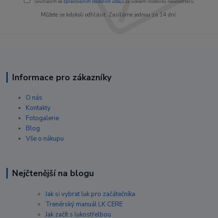
Souhlasím se
zpracováním osobních údajů
za účelem rozesílky newsletteru.
Můžete se kdykoli odhlásit. Zasíláme jednou za 14 dní.
Informace pro zákazníky
O nás
Kontakty
Fotogalerie
Blog
Vše o nákupu
Nejčtenější na blogu
Jak si vybrat luk pro začátečníka
Trenérský manuál LK CERE
Jak začít s lukostřelbou