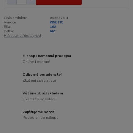
Číslo produktu:
A085378-4
Výrobce:
KINETIC
Síla:
16#
Délka:
66"
Hlídat cenu / dostupnost
E-shop i kamenná prodejna
Online i osobně
Odborné poradenství
Zkušení specialisté
Většina zboží skladem
Okamžité odeslání
Zajišťujeme servis
Podpora i po nákupu