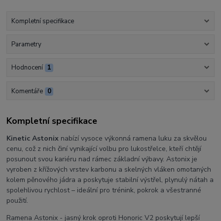
Kompletní specifikace
Parametry
Hodnocení
1
Komentáře
0
Kompletní specifikace
Kinetic Astonix
nabízí vysoce výkonná ramena luku za skvělou
cenu, což z nich činí vynikající volbu pro lukostřelce, kteří chtějí
posunout svou kariéru nad rámec základní výbavy. Astonix je
vyroben z křížových vrstev karbonu a skelných vláken omotaných
kolem pěnového jádra a poskytuje stabilní výstřel, plynulý nátah a
spolehlivou rychlost – ideální pro trénink, pokrok a všestranné
použití.
Ramena Astonix - jasný krok oproti Honoric V2 poskytují lepší