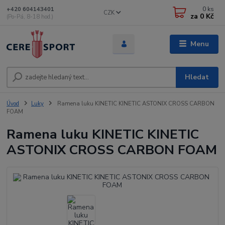
0
ks
+420 604143401
CZK
za
0 Kč
(Po-Pá, 8-18 hod.)
Menu
Hledat
Úvod
Luky
Ramena luku KINETIC KINETIC ASTONIX CROSS CARBON
FOAM
Ramena luku KINETIC KINETIC
ASTONIX CROSS CARBON FOAM