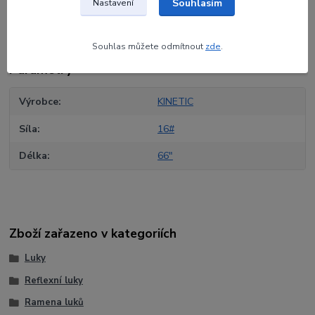
Souhlasím
Nastavení
Původ zboží
Souhlas můžete odmítnout
zde
.
Parametry
Výrobce
KINETIC
Síla
16#
Délka
66"
Zboží zařazeno v kategoriích
Luky
Reflexní luky
Ramena luků