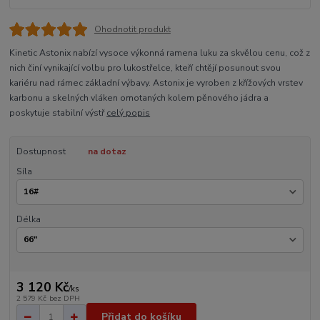
Ohodnotit produkt
Kinetic Astonix nabízí vysoce výkonná ramena luku za skvělou cenu, což z
nich činí vynikající volbu pro lukostřelce, kteří chtějí posunout svou
kariéru nad rámec základní výbavy. Astonix je vyroben z křížových vrstev
karbonu a skelných vláken omotaných kolem pěnového jádra a
poskytuje stabilní výstř
celý popis
Dostupnost
na dotaz
Síla
Délka
3 120 Kč
/
ks
2 579 Kč
bez DPH
Přidat do košíku