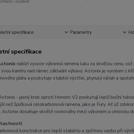
Online i osobně
etní specifikace
Parametry
Ho
tní specifikace
Astonix
nabízí vysoce výkonná ramena luku za skvělou cenu, což z ni
svou kariéru nad rámec základní výbavy. Astonix je vyroben z k
ového jádra a poskytuje stabilní výstřel, plynulý nátah a spolehl
tonix - jasný krok oproti Honoric V2 poskytují lepší boční tuhost
ší než špičková celokarbonová ramena, jako je Fury. Ať už zdokon
í, Astonix dosahuje skvělé rovnováhy mezi výkonem a cenovou d
vlastnosti
arbonová konstrukce pro lepší stabilitu a zpětnou vazbu při výst