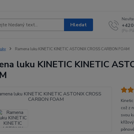
Nevíte
Hledat
+420
(Po-Pá
uky
Ramena luku KINETIC KINETIC ASTONIX CROSS CARBON FOAM
ena luku KINETIC KINETIC AS
AM
Kineti
což z n
svou k
křížov
pěnové