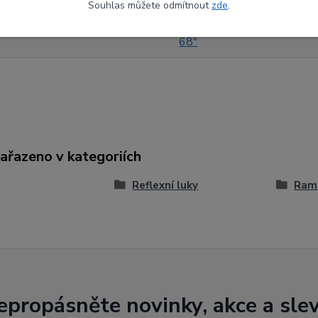
Souhlas můžete odmítnout
zde
.
44#
68"
zařazeno v kategoriích
Reflexní luky
Ram
epropásněte novinky, akce a slev