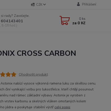
Přihlášení
CZK
 si rady? Zavolejte.
0
ks
 604143401
za
0 Kč
, 8-18 hod.)
TONIX CROSS CARBON
Ohodnotit produkt
c Astonix nabízí vysoce výkonná ramena luku za skvělou cenu,
ich činí vynikající volbu pro lukostřelce, kteří chtějí posunout
ariéru nad rámec základní výbavy. Astonix je vyroben z
ých vrstev karbonu a skelných vláken omotaných kolem
ho jádra a poskytuje stabilní výstř
celý popis