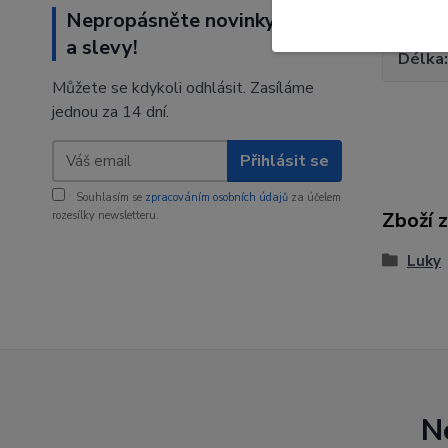
Síla
Nepropásněte novinky, akce
a slevy!
Délka
Můžete se kdykoli odhlásit. Zasíláme
jednou za 14 dní.
Přihlásit se
Souhlasím se
zpracováním osobních údajů
za účelem
Zboží 
rozesílky newsletteru.
Luky
N