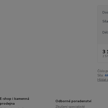
Dos
Síl
Dél
3 
2 5
Číslo p
Síla:
4
Hlídat 
E-shop i kamenná
Odborné poradenství
prodejna
Zkušení specialisté