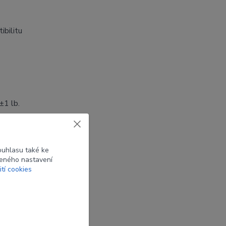
ibilitu
±1 lb.
ouhlasu také ke
beného nastavení
ití cookies