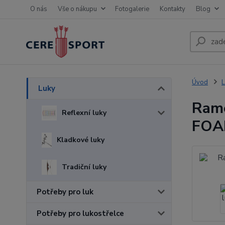
O nás
Vše o nákupu
Fotogalerie
Kontakty
Blog
Úvod
L
Luky
Ram
Reflexní luky
FO
Kladkové luky
Tradiční luky
Potřeby pro luk
Potřeby pro lukostřelce