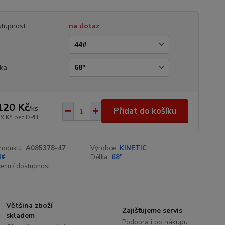
tupnost
na dotaz
a
ka
120 Kč
/
ks
Přidat do košíku
79 Kč
bez DPH
roduktu:
A085378-47
Výrobce:
KINETIC
4#
Délka:
68"
cenu / dostupnost
Většina zboží
Zajišťujeme servis
skladem
Podpora i po nákupu