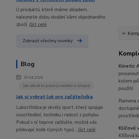
U produktů, které máme skladem,
naleznete dobu dodání Vámi objednaného
zboží.
číst celé
Kompl
Zobrazit všechny novinky
Komple
Blog
Kinetic 
posunout 
30.04.2026
kolem pěn
Jak vybrat to pravé (z našeho e-shopu)
použití.
Jak si vybrat luk pro začátečníka
Ramena As
Lukostřelba je skvělý sport, který spojuje
dostupněj
soustředění, techniku i radost z pohybu.
prostřed
Pokud s ní teprve začínáte, možná vás
Klíčové 
překvapí, kolik různých typů...
číst celé
Křížová k