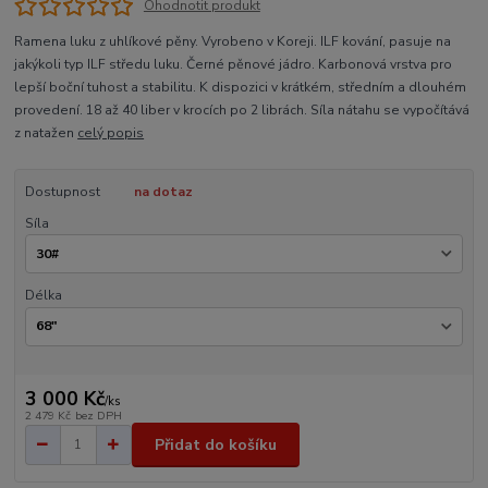
Ohodnotit produkt
Ramena luku z uhlíkové pěny. Vyrobeno v Koreji. ILF kování, pasuje na
jakýkoli typ ILF středu luku. Černé pěnové jádro. Karbonová vrstva pro
lepší boční tuhost a stabilitu. K dispozici v krátkém, středním a dlouhém
provedení. 18 až 40 liber v krocích po 2 librách. Síla nátahu se vypočítává
z natažen
celý popis
Dostupnost
na dotaz
Síla
Délka
3 000 Kč
/
ks
2 479 Kč
bez DPH
Přidat do košíku