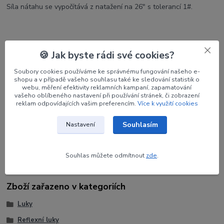
Síla nátahu se vypočítává z natažení na 26" s tolerancí 1#.
🍪 Jak byste rádi své cookies?
Parametry
Soubory cookies používáme ke správnému fungování našeho e-
shopu a v případě vašeho souhlasu také ke sledování statistik o
webu, měření efektivity reklamních kampaní, zapamatování
Výrobce
KINETIC
vašeho oblíbeného nastavení při používání stránek, či zobrazení
reklam odpovídajících vašim preferencím.
Více k využití cookies
Síla
30#
Souhlasím
Nastavení
Délka
68"
Souhlas můžete odmítnout
zde
.
Zboží zařazeno v kategoriích
Luky
Reflexní luky