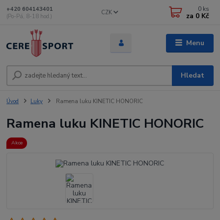
0
ks
+420 604143401
CZK
za
0 Kč
(Po-Pá, 8-18 hod.)
Menu
Hledat
Úvod
Luky
Ramena luku KINETIC HONORIC
Ramena luku KINETIC HONORIC
Akce