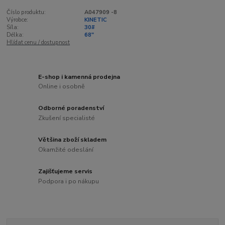
Číslo produktu:
A047909 -8
Výrobce:
KINETIC
Síla:
30#
Délka:
68"
Hlídat cenu / dostupnost
E-shop i kamenná prodejna
Online i osobně
Odborné poradenství
Zkušení specialisté
Většina zboží skladem
Okamžité odeslání
Zajišťujeme servis
Podpora i po nákupu