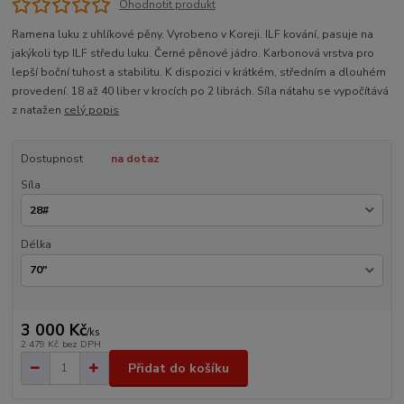
Ohodnotit produkt
Ramena luku z uhlíkové pěny. Vyrobeno v Koreji. ILF kování, pasuje na
jakýkoli typ ILF středu luku. Černé pěnové jádro. Karbonová vrstva pro
lepší boční tuhost a stabilitu. K dispozici v krátkém, středním a dlouhém
provedení. 18 až 40 liber v krocích po 2 librách. Síla nátahu se vypočítává
z natažen
celý popis
Dostupnost
na dotaz
Síla
Délka
3 000 Kč
/
ks
2 479 Kč
bez DPH
Přidat do košíku