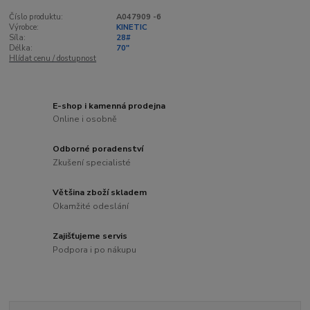
Číslo produktu:
A047909 -6
Výrobce:
KINETIC
Síla:
28#
Délka:
70"
Hlídat cenu / dostupnost
E-shop i kamenná prodejna
Online i osobně
Odborné poradenství
Zkušení specialisté
Většina zboží skladem
Okamžité odeslání
Zajišťujeme servis
Podpora i po nákupu