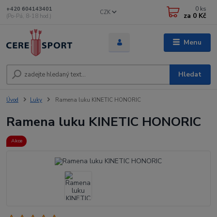
0
ks
+420 604143401
CZK
za
0 Kč
(Po-Pá, 8-18 hod.)
Menu
Hledat
Úvod
Luky
Ramena luku KINETIC HONORIC
Ramena luku KINETIC HONORIC
Akce