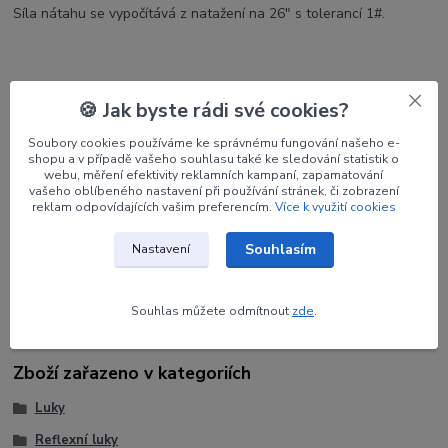
Síla nátahu se vypočítává z natažení na 26" s tolerancí 1#.
🍪 Jak byste rádi své cookies?
Parametry
Soubory cookies používáme ke správnému fungování našeho e-
shopu a v případě vašeho souhlasu také ke sledování statistik o
webu, měření efektivity reklamních kampaní, zapamatování
Výrobce
KINETIC
vašeho oblíbeného nastavení při používání stránek, či zobrazení
reklam odpovídajících vašim preferencím.
Více k využití cookies
Síla
28#
Souhlasím
Nastavení
Délka
70"
Souhlas můžete odmítnout
zde
.
Zboží zařazeno v kategoriích
Luky
Reflexní luky