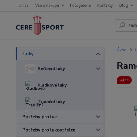
O nás
Vše o nákupu
Fotogalerie
Kontakty
Blog
Úvod
L
Luky
Ram
Reflexní luky
Akce
Kladkové luky
Tradiční luky
Potřeby pro luk
Potřeby pro lukostřelce