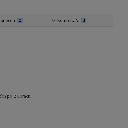
dnocení
0
Komentáře
0
ch po 2 librách.