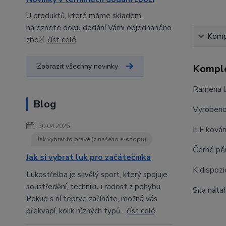
U produktů, které máme skladem,
naleznete dobu dodání Vámi objednaného
Kompl
zboží.
číst celé
Zobrazit všechny novinky
Komple
Ramena lu
Blog
Vyrobeno 
30.04.2026
ILF kován
Jak vybrat to pravé (z našeho e-shopu)
Černé pěn
Jak si vybrat luk pro začátečníka
K dispozi
Lukostřelba je skvělý sport, který spojuje
soustředění, techniku i radost z pohybu.
Síla náta
Pokud s ní teprve začínáte, možná vás
překvapí, kolik různých typů...
číst celé