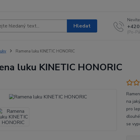
Nevíte
Hledat
+420
(Po-Pá
uky
Ramena luku KINETIC HONORIC
ena luku KINETIC HONORIC
Ramena
na jak
pro lep
dlouhém
se vyp