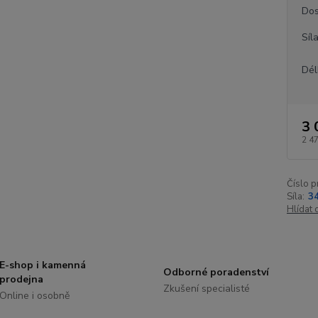
Dos
Síl
Dél
3 
2 4
Číslo p
Síla:
3
Hlídat 
E-shop i kamenná
Odborné poradenství
prodejna
Zkušení specialisté
Online i osobně