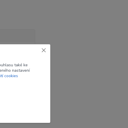
ouhlasu také ke
beného nastavení
ití cookies
ena luků