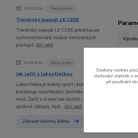
30.04.2026
Trénuj chytře
Trenérský manuál LK CERE
Param
Trenérský manuál LK CERE představuje
systematizovaný soubor metodických
Výrob
postupů.
číst celé
Síla
30.04.2026
Trénuj chytře
Délka
Soubory cookies pou
Jak začít s lukostřelbou
sledování statistik o
při používání st
Lukostřelba je krásný sport i koníček, který
kombinuje soustředění, techniku a klidnou
mysl. Začít s ní není tak složité – stačí
správné základy, trpě...
číst celé
Zboží 
Zobrazit všechny články
Luky