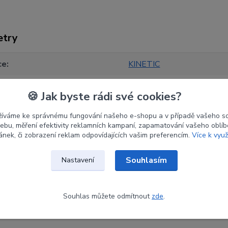
etry
ce
KINETIC
34#
🍪 Jak byste rádi své cookies?
68"
žíváme ke správnému fungování našeho e-shopu a v případě vašeho s
 webu, měření efektivity reklamních kampaní, zapamatování vašeho oblí
ránek, či zobrazení reklam odpovídajících vašim preferencím.
Více k využ
Souhlasím
Nastavení
zařazeno v kategoriích
Souhlas můžete odmítnout
zde
.
Reflexní luky
Ram