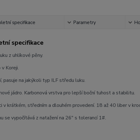
etní specifikace
Parametry
Ho
tní specifikace
ku z uhlíkové pěny.
v Koreji.
í, pasuje na jakýkoli typ ILF středu luku.
ové jádro. Karbonová vrstva pro lepší boční tuhost a stabilitu.
ci v krátkém, středním a dlouhém provedení. 18 až 40 liber v krocí
hu se vypočítává z natažení na 26" s tolerancí 1#.