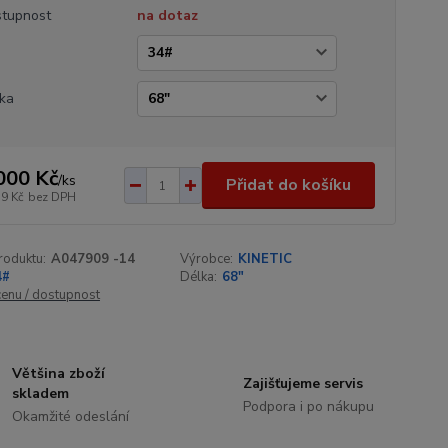
tupnost
na dotaz
a
ka
000 Kč
/
ks
Přidat do košíku
79 Kč
bez DPH
roduktu:
A047909 -14
Výrobce:
KINETIC
4#
Délka:
68"
cenu / dostupnost
Většina zboží
Zajišťujeme servis
skladem
Podpora i po nákupu
Okamžité odeslání