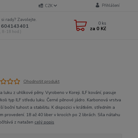
Přihlášení
CZK
 si rady? Zavolejte.
0
ks
 604143401
za
0 Kč
, 8-18 hod.)
Ohodnotit produkt
 luku z uhlíkové pěny. Vyrobeno v Koreji. ILF kování, pasuje
ýkoli typ ILF středu luku. Černé pěnové jádro. Karbonová vrstva
ší boční tuhost a stabilitu. K dispozici v krátkém, středním a
 provedení. 18 až 40 liber v krocích po 2 librách. Síla nátahu
očítává z natažen
celý popis