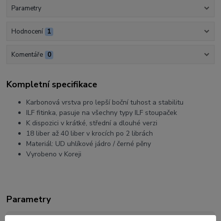
Parametry
Hodnocení
1
Komentáře
0
Kompletní specifikace
Karbonová vrstva pro lepší boční tuhost a stabilitu
ILF fitinka, pasuje na všechny typy ILF stoupaček
K dispozici v krátké, střední a dlouhé verzi
18 liber až 40 liber v krocích po 2 librách
Materiál: UD uhlíkové jádro / černé pěny
Vyrobeno v Koreji
Parametry