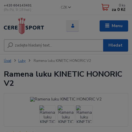
0
ks
+420 604143401
CZK
za
0 Kč
(Po-Pá, 8-18 hod.)
Menu
Hledat
Úvod
Luky
Ramena luku KINETIC HONORIC V2
Ramena luku KINETIC HONORIC
V2