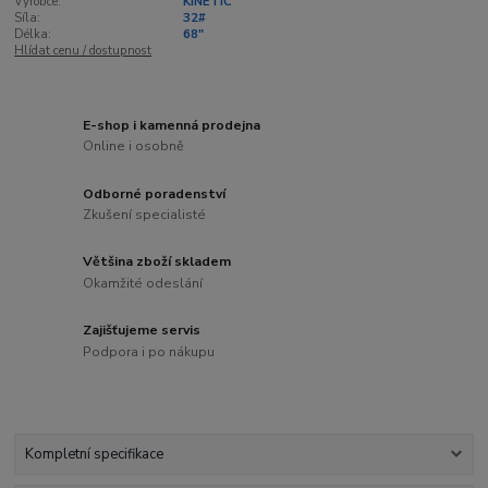
Výrobce:
KINETIC
Síla:
32#
Délka:
68"
Hlídat cenu / dostupnost
E-shop i kamenná prodejna
Online i osobně
Odborné poradenství
Zkušení specialisté
Většina zboží skladem
Okamžité odeslání
Zajišťujeme servis
Podpora i po nákupu
Kompletní specifikace