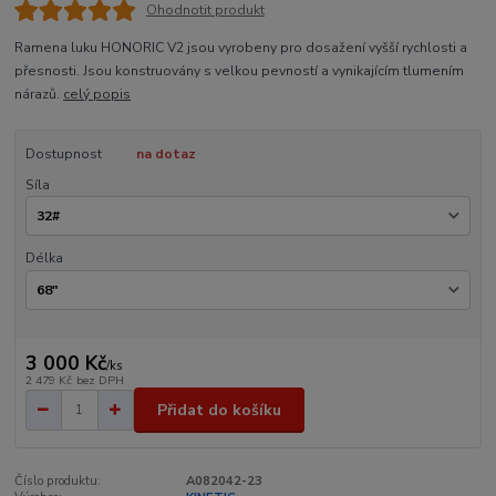
Ohodnotit produkt
Ramena luku HONORIC V2 jsou vyrobeny pro dosažení vyšší rychlosti a
přesnosti. Jsou konstruovány s velkou pevností a vynikajícím tlumením
nárazů.
celý popis
Dostupnost
na dotaz
Síla
Délka
3 000 Kč
/
ks
2 479 Kč
bez DPH
Přidat do košíku
Číslo produktu:
A082042-23