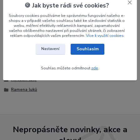
Výrobce
KINETIC
🍪 Jak byste rádi své cookies?
Síla
32#
Soubory cookies používáme ke správnému fungování našeho e-
shopu a v případě vašeho souhlasu také ke sledování statistik o
Délka
68"
webu, měření efektivity reklamních kampaní, zapamatování
vašeho oblíbeného nastavení při používání stránek, či zobrazení
reklam odpovídajících vašim preferencím.
Více k využití cookies
Souhlasím
Nastavení
Zboží zařazeno v kategoriích
Souhlas můžete odmítnout
zde
.
Luky
Reflexní luky
Ramena luků
Nepropásněte novinky, akce a