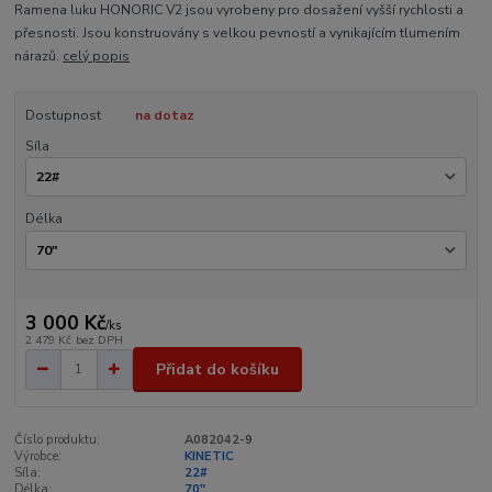
Ramena luku HONORIC V2 jsou vyrobeny pro dosažení vyšší rychlosti a
přesnosti. Jsou konstruovány s velkou pevností a vynikajícím tlumením
nárazů.
celý popis
Dostupnost
na dotaz
Síla
Délka
3 000 Kč
/
ks
2 479 Kč
bez DPH
Přidat do košíku
Číslo produktu:
A082042-9
Výrobce:
KINETIC
Síla:
22#
Délka:
70"