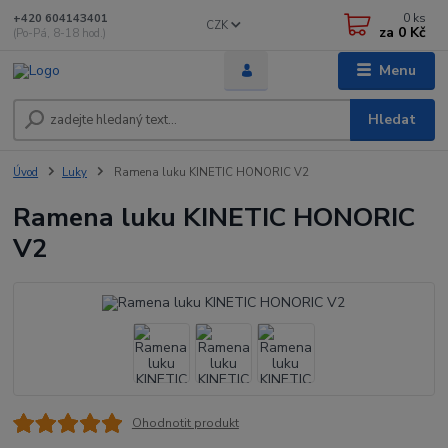
0
ks
+420 604143401
CZK
za
0 Kč
(Po-Pá, 8-18 hod.)
Menu
Hledat
Úvod
Luky
Ramena luku KINETIC HONORIC V2
Ramena luku KINETIC HONORIC
V2
Ohodnotit produkt