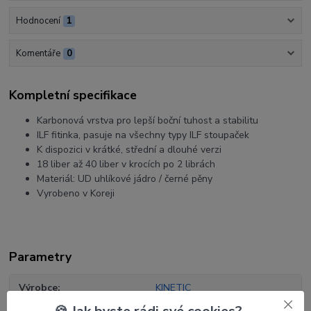
Hodnocení
1
Komentáře
0
Kompletní specifikace
Karbonová vrstva pro lepší boční tuhost a stabilitu
ILF fitinka, pasuje na všechny typy ILF stoupaček
K dispozici v krátké, střední a dlouhé verzi
18 liber až 40 liber v krocích po 2 librách
Materiál: UD uhlíkové jádro / černé pěny
Vyrobeno v Koreji
Parametry
Výrobce
KINETIC