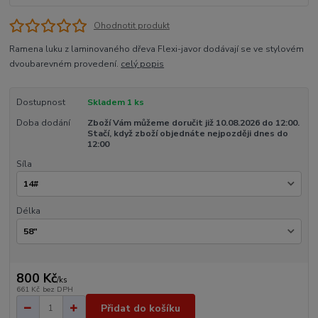
Ohodnotit produkt
Ramena luku z laminovaného dřeva Flexi-javor dodávají se ve stylovém
dvoubarevném provedení.
celý popis
Dostupnost
Skladem 1 ks
Doba dodání
Zboží Vám můžeme doručit již 10.08.2026 do 12:00.
Stačí, když zboží objednáte nejpozději dnes do
12:00
Síla
Délka
800 Kč
/
ks
661 Kč
bez DPH
Přidat do košíku