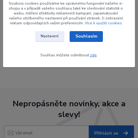
Výrobce
CORE
Soubory cookies používáme ke správnému fungování našeho e-
shopu a v případě vašeho souhlasu také ke sledování statistik o
webu, měření efektivity reklamních kampaní, zapamatování
vašeho oblíbeného nastavení při používání stránek, či zobrazení
reklam odpovídajících vašim preferencím.
Více k využití cookies
Zboží zařazeno v kategoriích
Souhlasím
Nastavení
Luky
Reflexní luky
Souhlas můžete odmítnout
zde
.
Ramena luků
Nepropásněte novinky, akce a
slevy!
Přihlásit se