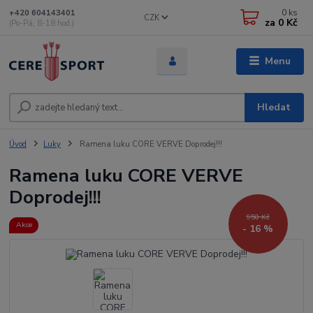
0
ks
+420 604143401
CZK
za
0 Kč
(Po-Pá, 8-18 hod.)
Menu
Hledat
Úvod
Luky
Ramena luku CORE VERVE Doprodej!!!
Ramena luku CORE VERVE
Doprodej!!!
950 Kč
Akce
- 16 %