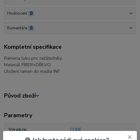
Hodnocení
0
Komentáře
0
Kompletní specifikace
Ramena luku pro začátečníky.
Materiál FIBER+DŘEVO.
Uložení ramen do madla INF.
Původ zboží
Parametry
Výrobce
CORE