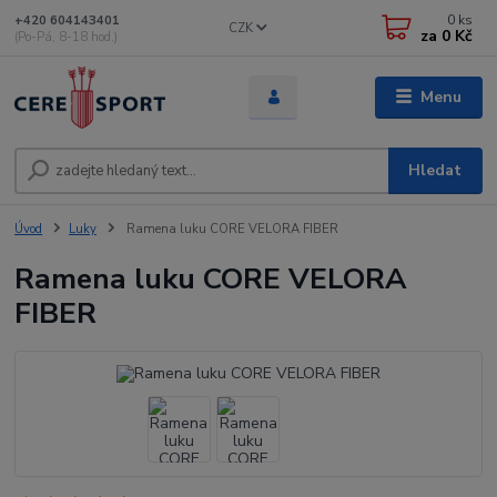
0
ks
+420 604143401
CZK
za
0 Kč
(Po-Pá, 8-18 hod.)
Menu
Hledat
Úvod
Luky
Ramena luku CORE VELORA FIBER
Ramena luku CORE VELORA
FIBER