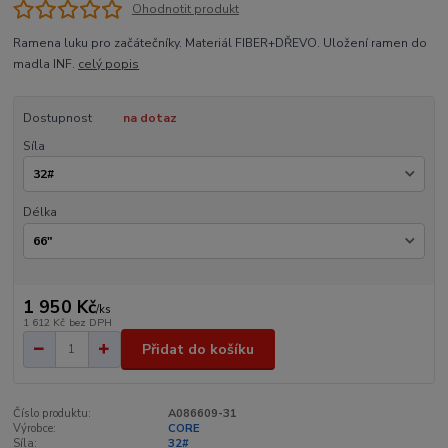
Ohodnotit produkt
Ramena luku pro začátečníky. Materiál FIBER+DŘEVO. Uložení ramen do
madla INF.
celý popis
Dostupnost
na dotaz
Síla
Délka
1 950 Kč
/
ks
1 612 Kč
bez DPH
Přidat do košíku
Číslo produktu:
A086609-31
Výrobce:
CORE
Síla:
32#