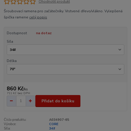
Ohodnotit produkt
Šroubovací ramena pro začátečníky. Vrstvené dřevo/vlákno. Vylepšená
špička ramene
celý popis
Dostupnost
na dotaz
Síla
Délka
860 Kč
/
ks
711 Kč
bez DPH
Přidat do košíku
Číslo produktu:
A034907-65
Výrobce:
CORE
Síla:
34#