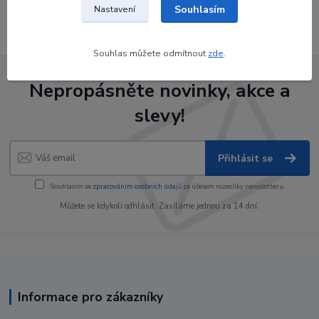
Souhlasím
Nastavení
Souhlas můžete odmítnout
zde
.
Nepropásněte novinky, akce a
slevy!
Přihlásit se
Souhlasím se
zpracováním osobních údajů
za účelem rozesílky newsletteru.
Můžete se kdykoli odhlásit. Zasíláme jednou za 14 dní.
Informace pro zákazníky