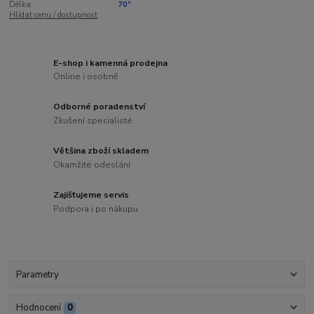
Délka:
70"
Hlídat cenu / dostupnost
E-shop i kamenná prodejna
Online i osobně
Odborné poradenství
Zkušení specialisté
Většina zboží skladem
Okamžité odeslání
Zajišťujeme servis
Podpora i po nákupu
Parametry
Hodnocení
0