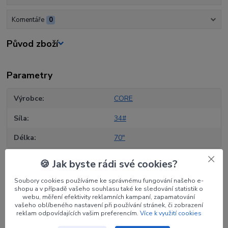
Komentáře
0
Původ zboží
Parametry
Výrobce
CORE
Síla
34#
Délka
70"
🍪 Jak byste rádi své cookies?
Soubory cookies používáme ke správnému fungování našeho e-
shopu a v případě vašeho souhlasu také ke sledování statistik o
Zboží zařazeno v kategoriích
webu, měření efektivity reklamních kampaní, zapamatování
vašeho oblíbeného nastavení při používání stránek, či zobrazení
Luky
reklam odpovídajících vašim preferencím.
Více k využití cookies
Ramena luků