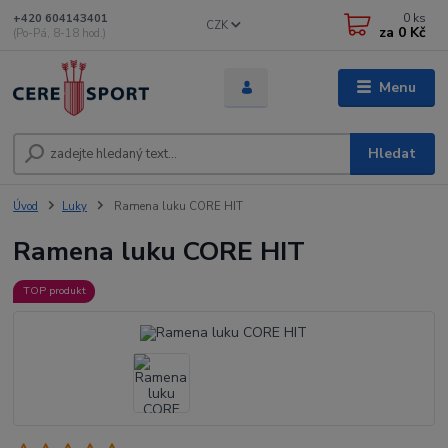
0
ks
+420 604143401
CZK
za
0 Kč
(Po-Pá, 8-18 hod.)
Menu
Hledat
Úvod
Luky
Ramena luku CORE HIT
Ramena luku CORE HIT
TOP produkt