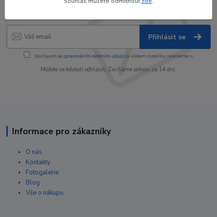
Souhlas můžete odmítnout
zde
.
slevy!
Přihlásit se
Souhlasím se
zpracováním osobních údajů
za účelem rozesílky newsletteru.
Můžete se kdykoli odhlásit. Zasíláme jednou za 14 dní.
Informace pro zákazníky
O nás
Kontakty
Fotogalerie
Blog
Vše o nákupu