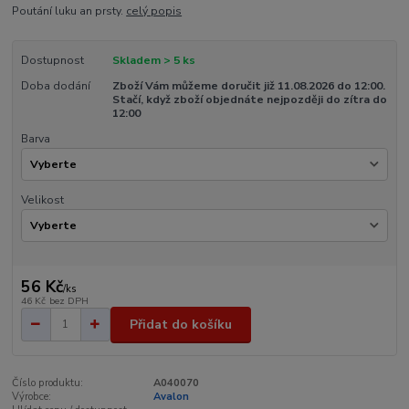
Poutání luku an prsty.
celý popis
Dostupnost
Skladem > 5 ks
Doba dodání
Zboží Vám můžeme doručit již 11.08.2026 do 12:00.
Stačí, když zboží objednáte nejpozději do zítra do
12:00
Barva
Velikost
56 Kč
/
ks
46 Kč
bez DPH
Přidat do košíku
Číslo produktu:
A040070
Výrobce:
Avalon