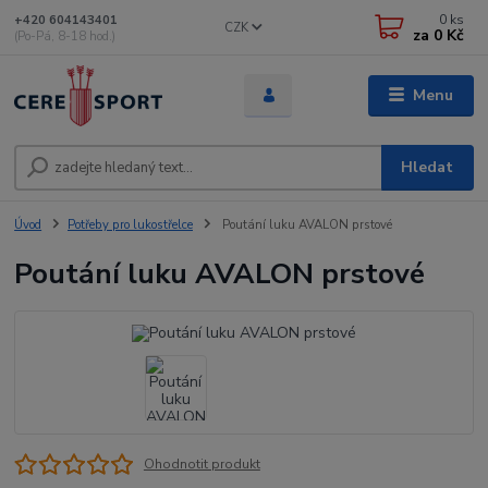
0
ks
+420 604143401
CZK
za
0 Kč
(Po-Pá, 8-18 hod.)
Menu
Hledat
Úvod
Potřeby pro lukostřelce
Poutání luku AVALON prstové
Poutání luku AVALON prstové
Ohodnotit produkt