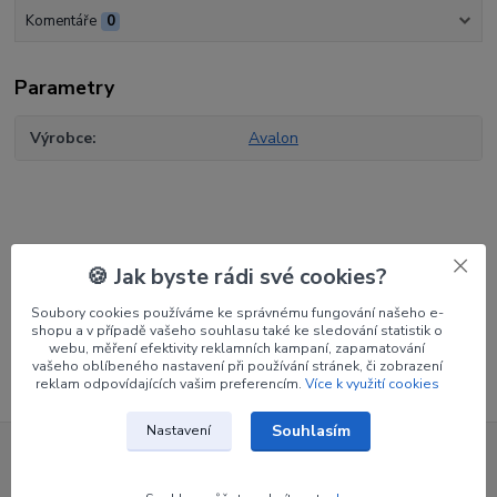
Komentáře
0
Parametry
Výrobce
Avalon
Zboží zařazeno v kategoriích
🍪 Jak byste rádi své cookies?
Potřeby pro lukostřelce
Soubory cookies používáme ke správnému fungování našeho e-
shopu a v případě vašeho souhlasu také ke sledování statistik o
Poutání luku
webu, měření efektivity reklamních kampaní, zapamatování
vašeho oblíbeného nastavení při používání stránek, či zobrazení
reklam odpovídajících vašim preferencím.
Více k využití cookies
Souhlasím
Nastavení
Nepropásněte novinky, akce a