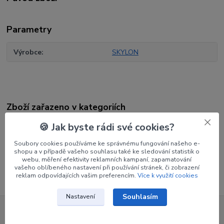
Parametry
Výrobce
SKYLON
Zboží zařazeno v kategoriích
Šípy
🍪 Jak byste rádi své cookies?
Končíky
Soubory cookies používáme ke správnému fungování našeho e-
shopu a v případě vašeho souhlasu také ke sledování statistik o
Končíky na pin
webu, měření efektivity reklamních kampaní, zapamatování
vašeho oblíbeného nastavení při používání stránek, či zobrazení
reklam odpovídajících vašim preferencím.
Více k využití cookies
Souhlasím
Nastavení
Nepropásněte novinky, akce a