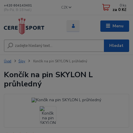
0
ks
+420 604143401
CZK
za
0 Kč
(Po-Pá, 8-18 hod.)
Menu
Hledat
Úvod
Šípy
Končík na pin SKYLON L průhledný
Končík na pin SKYLON L
průhledný