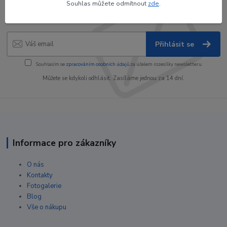
Souhlas můžete odmítnout
zde
.
slevy!
Přihlásit se
Souhlasím se
zpracováním osobních údajů
za účelem rozesílky newsletteru.
Můžete se kdykoli odhlásit. Zasíláme jednou za 14 dní.
Informace pro zákazníky
O nás
Kontakty
Fotogalerie
Blog
Vše o nákupu