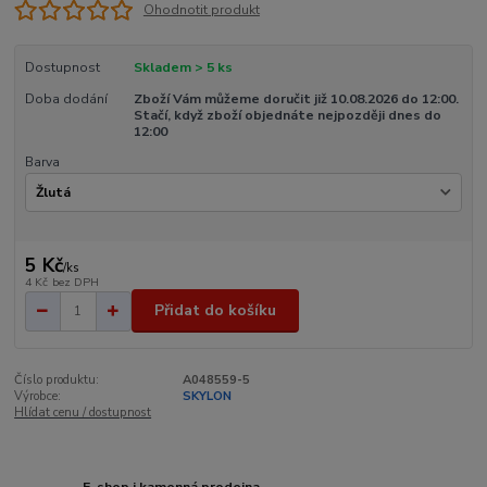
Ohodnotit produkt
Dostupnost
Skladem > 5 ks
Doba dodání
Zboží Vám můžeme doručit již 10.08.2026 do 12:00.
Stačí, když zboží objednáte nejpozději dnes do
12:00
Barva
5 Kč
/
ks
4 Kč
bez DPH
Přidat do košíku
Číslo produktu:
A048559-5
Výrobce:
SKYLON
Hlídat cenu / dostupnost
E-shop i kamenná prodejna