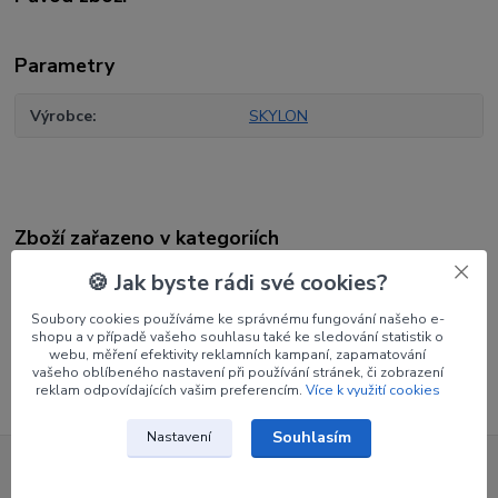
Parametry
Výrobce
SKYLON
Zboží zařazeno v kategoriích
Šípy
🍪 Jak byste rádi své cookies?
Končíky
Soubory cookies používáme ke správnému fungování našeho e-
shopu a v případě vašeho souhlasu také ke sledování statistik o
Končíky na pin
webu, měření efektivity reklamních kampaní, zapamatování
vašeho oblíbeného nastavení při používání stránek, či zobrazení
reklam odpovídajících vašim preferencím.
Více k využití cookies
Souhlasím
Nastavení
Nepropásněte novinky, akce a