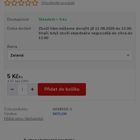
Ohodnotit produkt
Dostupnost
Skladem > 5 ks
Doba dodání
Zboží Vám můžeme doručit již 11.08.2026 do 12:00.
Stačí, když zboží objednáte nejpozději do zítra do
12:00
Barva
5 Kč
/
ks
4 Kč
bez DPH
Přidat do košíku
Číslo produktu:
A048559-2
Výrobce:
SKYLON
Hlídat cenu / dostupnost
E-shop i kamenná prodejna