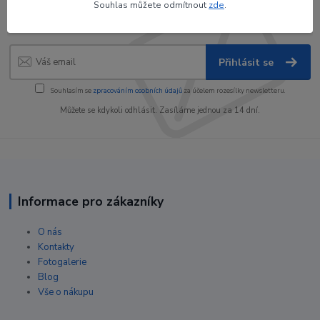
Souhlas můžete odmítnout
zde
.
slevy!
Přihlásit se
Souhlasím se
zpracováním osobních údajů
za účelem rozesílky newsletteru.
Můžete se kdykoli odhlásit. Zasíláme jednou za 14 dní.
Informace pro zákazníky
O nás
Kontakty
Fotogalerie
Blog
Vše o nákupu