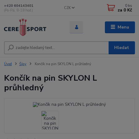
0
ks
+420 604143401
CZK
za
0 Kč
(Po-Pá, 8-18 hod.)
Menu
Hledat
Úvod
Šípy
Končík na pin SKYLON L průhledný
Končík na pin SKYLON L
průhledný