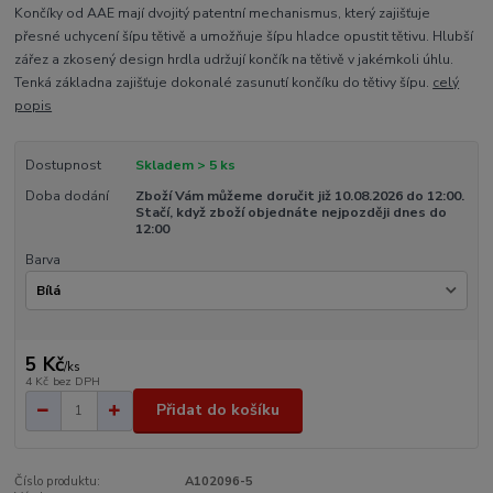
Končíky od AAE mají dvojitý patentní mechanismus, který zajišťuje
přesné uchycení šípu tětivě a umožňuje šípu hladce opustit tětivu. Hlubší
zářez a zkosený design hrdla udržují končík na tětivě v jakémkoli úhlu.
Tenká základna zajišťuje dokonalé zasunutí končíku do tětivy šípu.
celý
popis
Dostupnost
Skladem > 5 ks
Doba dodání
Zboží Vám můžeme doručit již 10.08.2026 do 12:00.
Stačí, když zboží objednáte nejpozději dnes do
12:00
Barva
5 Kč
/
ks
4 Kč
bez DPH
Přidat do košíku
Číslo produktu:
A102096-5