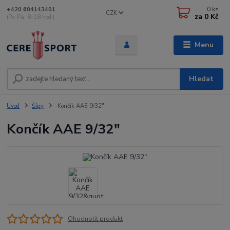
0
ks
+420 604143401
CZK
za
0 Kč
(Po-Pá, 8-18 hod.)
Menu
Hledat
Úvod
Šípy
Končík AAE 9/32"
Končík AAE 9/32"
Ohodnotit produkt