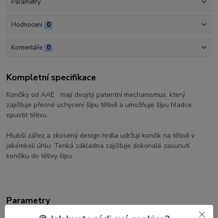
Parametry
Hodnocení
0
Komentáře
0
Kompletní specifikace
Končíky od AAE mají dvojitý patentní mechanismus, který
zajišťuje přesné uchycení šípu tětivě a umožňuje šípu hladce
opustit tětivu.
Hlubší zářez a zkosený design hrdla udržují končík na tětivě v
jakémkoli úhlu. Tenká základna zajišťuje dokonalé zasunutí
končíku do tětivy šípu.
Parametry