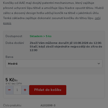
Končíky od AAE mají dvojitý patentní mechanismus, který zajišťuje
přesné uchycení šípu tětivě a umožňuje šípu hladce opustit tětivu. Hlubší
zářez a zkosený design hrdla udržují končík na tětivě v jakémkoli úhlu.
Tenká základna zajišťuje dokonalé zasunutí končíku do tětivy šípu.
celý
popis
Dostupnost
Skladem > 5 ks
Doba dodání
Zboží Vám můžeme doručit již 10.08.2026 do 12:00.
Stačí, když zboží objednáte nejpozději do zítra do
12:00
Barva
5 Kč
/
ks
4 Kč
bez DPH
Přidat do košíku
Číslo produktu:
A102098-3