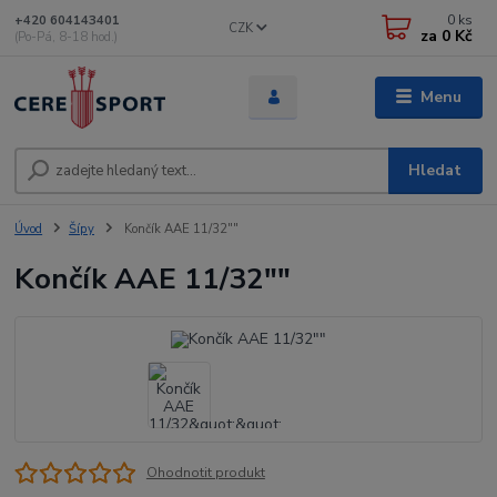
0
ks
+420 604143401
CZK
za
0 Kč
(Po-Pá, 8-18 hod.)
Menu
Hledat
Úvod
Šípy
Končík AAE 11/32""
Končík AAE 11/32""
Ohodnotit produkt